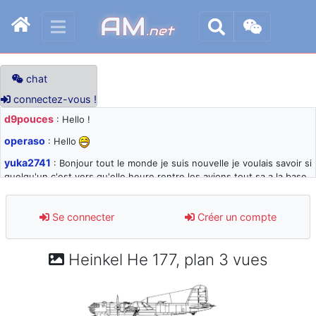
AM
.net
chat
connectez-vous !
d9pouces
: Hello !
operaso
: Hello
yuka2741
: Bonjour tout le monde je suis nouvelle je voulais savoir si
quelqu'un c'est vers qu'elle heure rentre les avions tout sa a la base
105 svp
d9pouces
: désolé pour les quelques blocages du site ces derniers
Se connecter
Créer un compte
jours : je teste des méthodes contre le spam et les bots trop nocifs
d9pouces
: Merci ! Un souvenir de la Ferté-Alais !
Heinkel He 177, plan 3 vues
paxwax
: Super, la nouvelle bannière
d9pouces
: je suis un avion@,._,+ > lesquels ? je ne suis pas sûr de
comprendre