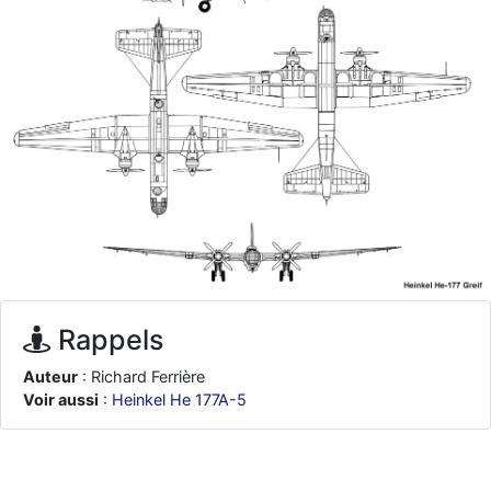
d9pouces
: ouakamois > si tu parles du sujet sur l'Armée de l'Air,
bien sûr que oui !
je suis un avion@,._,+
: Bonjour je viens d'arriver il y a quelques
moi et quelques avions n'ont pas les mêmes noms qu'aujourd'hui
ouakamois
: Bonjourà toutes et à tous.en espérantque ces
quelques images du Pays Basque vous auront plu ; Agur…
d9pouces
: Je me rattraperai à la Ferté samedi
d9pouces
: Malheureusement non
un peu trop loin pour moi !
fox_50
: Bonjour, certains parmis vous étaient-ils présent au
meeting de Lann Bihoué de 2026 ?
cachée dans les pins
: Coucou et excellente année 2026 à tous et
au site!
Rappels
jericho
: Bonne année et tous mes meilleurs voeux à tous pour
Auteur
: Richard Ferrière
2026 !
Voir aussi
:
Heinkel He 177A-5
little boy
: je vous souhaite un bon réveillon pour cette nouvelle
année!
jericho
: Merci D9pouces, à mon tour de souhaiter un Joyeux Noël
et de bonnes fêtes de fin d'année.