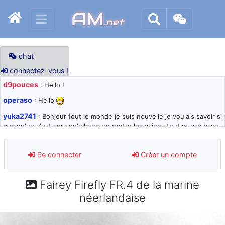
AM
.net
chat
connectez-vous !
d9pouces
: Hello !
operaso
: Hello
yuka2741
: Bonjour tout le monde je suis nouvelle je voulais savoir si
quelqu'un c'est vers qu'elle heure rentre les avions tout sa a la base
105 svp
d9pouces
: désolé pour les quelques blocages du site ces derniers
Se connecter
Créer un compte
jours : je teste des méthodes contre le spam et les bots trop nocifs
d9pouces
: Merci ! Un souvenir de la Ferté-Alais !
Fairey Firefly FR.4 de la marine
paxwax
: Super, la nouvelle bannière
néerlandaise
d9pouces
: je suis un avion@,._,+ > lesquels ? je ne suis pas sûr de
comprendre