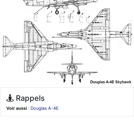
d9pouces
: ouakamois > si tu parles du sujet sur l'Armée de l'Air,
bien sûr que oui !
je suis un avion@,._,+
: Bonjour je viens d'arriver il y a quelques
moi et quelques avions n'ont pas les mêmes noms qu'aujourd'hui
ouakamois
: Bonjourà toutes et à tous.en espérantque ces
quelques images du Pays Basque vous auront plu ; Agur…
d9pouces
: Je me rattraperai à la Ferté samedi
d9pouces
: Malheureusement non
un peu trop loin pour moi !
fox_50
: Bonjour, certains parmis vous étaient-ils présent au
meeting de Lann Bihoué de 2026 ?
cachée dans les pins
: Coucou et excellente année 2026 à tous et
au site!
Rappels
jericho
: Bonne année et tous mes meilleurs voeux à tous pour
2026 !
Voir aussi
:
Douglas A-4E
little boy
: je vous souhaite un bon réveillon pour cette nouvelle
année!
jericho
: Merci D9pouces, à mon tour de souhaiter un Joyeux Noël
et de bonnes fêtes de fin d'année.