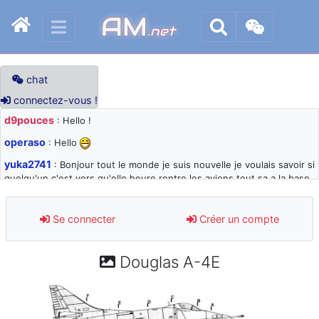
AM
.net
chat
connectez-vous !
d9pouces
: Hello !
operaso
: Hello
yuka2741
: Bonjour tout le monde je suis nouvelle je voulais savoir si
quelqu'un c'est vers qu'elle heure rentre les avions tout sa a la base
105 svp
d9pouces
: désolé pour les quelques blocages du site ces derniers
Se connecter
Créer un compte
jours : je teste des méthodes contre le spam et les bots trop nocifs
d9pouces
: Merci ! Un souvenir de la Ferté-Alais !
Douglas A-4E
paxwax
: Super, la nouvelle bannière
d9pouces
: je suis un avion@,._,+ > lesquels ? je ne suis pas sûr de
comprendre