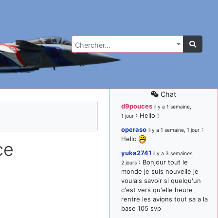
Chercher…
Chat
d9pouces
il y a 1 semaine,
: Hello !
1 jour
operaso
:
il y a 1 semaine, 1 jour
Hello
ce
yuka2741
il y a 3 semaines,
: Bonjour tout le
2 jours
monde je suis nouvelle je
voulais savoir si quelqu'un
c'est vers qu'elle heure
rentre les avions tout sa a la
base 105 svp