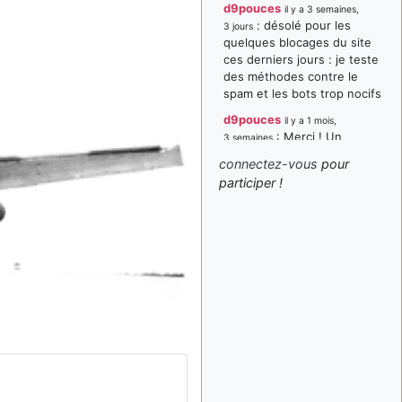
d9pouces
il y a 3 semaines,
: désolé pour les
3 jours
quelques blocages du site
ces derniers jours : je teste
des méthodes contre le
spam et les bots trop nocifs
d9pouces
il y a 1 mois,
: Merci ! Un
3 semaines
souvenir de la Ferté-Alais !
connectez-vous
pour
paxwax
:
participer !
il y a 1 mois, 3 semaines
Super, la nouvelle bannière
d9pouces
il y a 2 mois,
: je suis un
1 semaine
avion@,._,+ > lesquels ? je
ne suis pas sûr de
comprendre
d9pouces
il y a 2 mois,
: ouakamois > si tu
1 semaine
parles du sujet sur l'Armée
de l'Air, bien sûr que oui !
je suis un avion@,._,+
il y a