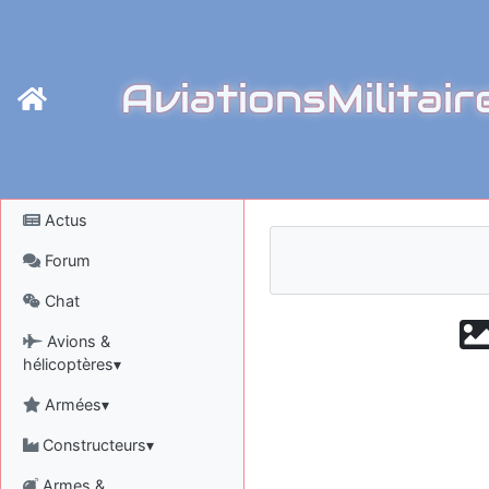
AviationsMilitair
Actus
Forum
Chat
Avions &
hélicoptères▾
Armées▾
Constructeurs▾
Armes &