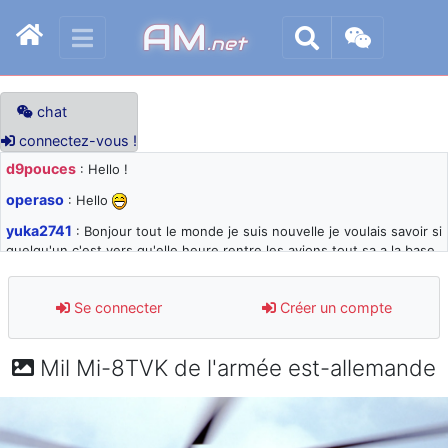
AM
.net
chat
connectez-vous !
d9pouces
: Hello !
operaso
: Hello
yuka2741
: Bonjour tout le monde je suis nouvelle je voulais savoir si
quelqu'un c'est vers qu'elle heure rentre les avions tout sa a la base
105 svp
d9pouces
: désolé pour les quelques blocages du site ces derniers
Se connecter
Créer un compte
jours : je teste des méthodes contre le spam et les bots trop nocifs
d9pouces
: Merci ! Un souvenir de la Ferté-Alais !
Mil Mi-8TVK de l'armée est-allemande
paxwax
: Super, la nouvelle bannière
d9pouces
: je suis un avion@,._,+ > lesquels ? je ne suis pas sûr de
comprendre