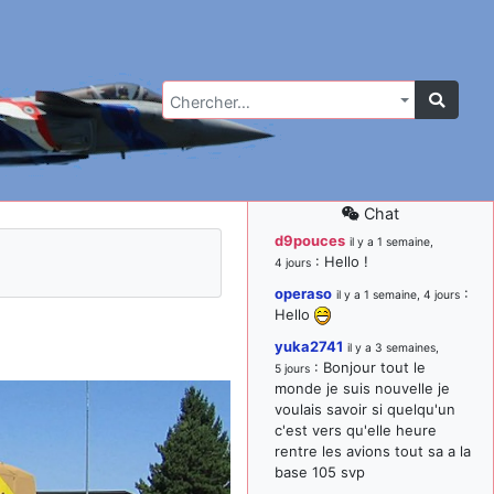
Chercher…
Chat
d9pouces
il y a 1 semaine,
: Hello !
4 jours
operaso
:
il y a 1 semaine, 4 jours
Hello
yuka2741
il y a 3 semaines,
: Bonjour tout le
5 jours
monde je suis nouvelle je
voulais savoir si quelqu'un
c'est vers qu'elle heure
rentre les avions tout sa a la
base 105 svp