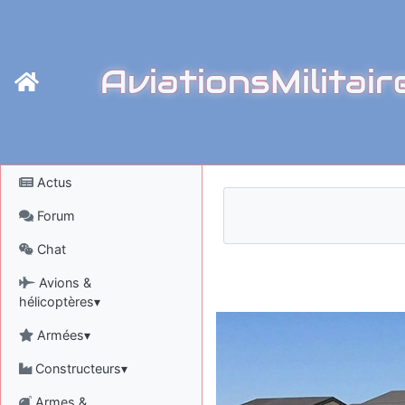
AviationsMilitair
Actus
Forum
Chat
Avions &
hélicoptères▾
Armées▾
Constructeurs▾
Armes &