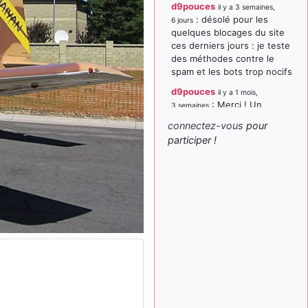
d9pouces
il y a 3 semaines,
: désolé pour les
6 jours
quelques blocages du site
ces derniers jours : je teste
des méthodes contre le
spam et les bots trop nocifs
d9pouces
il y a 1 mois,
: Merci ! Un
3 semaines
souvenir de la Ferté-Alais !
connectez-vous
pour
paxwax
:
participer !
il y a 1 mois, 3 semaines
Super, la nouvelle bannière
d9pouces
il y a 2 mois,
: je suis un
1 semaine
avion@,._,+ > lesquels ? je
ne suis pas sûr de
comprendre
d9pouces
il y a 2 mois,
: ouakamois > si tu
1 semaine
parles du sujet sur l'Armée
de l'Air, bien sûr que oui !
je suis un avion@,._,+
il y a