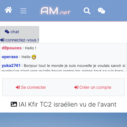
AM
.net
chat
connectez-vous !
d9pouces
: Hello !
operaso
: Hello
yuka2741
: Bonjour tout le monde je suis nouvelle je voulais savoir si
quelqu'un c'est vers qu'elle heure rentre les avions tout sa a la base
105 svp
d9pouces
: désolé pour les quelques blocages du site ces derniers
Se connecter
Créer un compte
jours : je teste des méthodes contre le spam et les bots trop nocifs
d9pouces
: Merci ! Un souvenir de la Ferté-Alais !
IAI Kfir TC2 israélien vu de l'avant
paxwax
: Super, la nouvelle bannière
d9pouces
: je suis un avion@,._,+ > lesquels ? je ne suis pas sûr de
comprendre