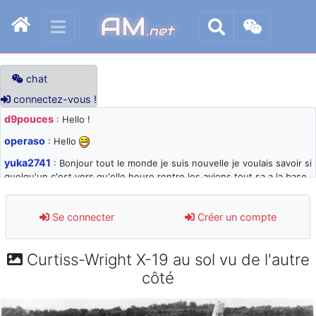
AM
.net
chat
connectez-vous !
d9pouces
: Hello !
operaso
: Hello
yuka2741
: Bonjour tout le monde je suis nouvelle je voulais savoir si
quelqu'un c'est vers qu'elle heure rentre les avions tout sa a la base
105 svp
d9pouces
: désolé pour les quelques blocages du site ces derniers
Se connecter
Créer un compte
jours : je teste des méthodes contre le spam et les bots trop nocifs
d9pouces
: Merci ! Un souvenir de la Ferté-Alais !
Curtiss-Wright X-19 au sol vu de l'autre
paxwax
: Super, la nouvelle bannière
côté
d9pouces
: je suis un avion@,._,+ > lesquels ? je ne suis pas sûr de
comprendre