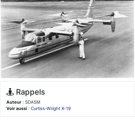
d9pouces
: ouakamois > si tu parles du sujet sur l'Armée de l'Air,
bien sûr que oui !
je suis un avion@,._,+
: Bonjour je viens d'arriver il y a quelques
moi et quelques avions n'ont pas les mêmes noms qu'aujourd'hui
ouakamois
: Bonjourà toutes et à tous.en espérantque ces
quelques images du Pays Basque vous auront plu ; Agur…
d9pouces
: Je me rattraperai à la Ferté samedi
d9pouces
: Malheureusement non
un peu trop loin pour moi !
fox_50
: Bonjour, certains parmis vous étaient-ils présent au
meeting de Lann Bihoué de 2026 ?
cachée dans les pins
: Coucou et excellente année 2026 à tous et
au site!
Rappels
jericho
: Bonne année et tous mes meilleurs voeux à tous pour
Auteur
: SDASM
2026 !
Voir aussi
:
Curtiss-Wright X-19
little boy
: je vous souhaite un bon réveillon pour cette nouvelle
année!
jericho
: Merci D9pouces, à mon tour de souhaiter un Joyeux Noël
et de bonnes fêtes de fin d'année.