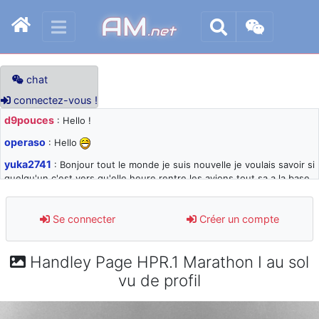
AM
.net
chat
connectez-vous !
d9pouces
: Hello !
operaso
: Hello
yuka2741
: Bonjour tout le monde je suis nouvelle je voulais savoir si
quelqu'un c'est vers qu'elle heure rentre les avions tout sa a la base
105 svp
d9pouces
: désolé pour les quelques blocages du site ces derniers
Se connecter
Créer un compte
jours : je teste des méthodes contre le spam et les bots trop nocifs
d9pouces
: Merci ! Un souvenir de la Ferté-Alais !
Handley Page HPR.1 Marathon I au sol
paxwax
: Super, la nouvelle bannière
vu de profil
d9pouces
: je suis un avion@,._,+ > lesquels ? je ne suis pas sûr de
comprendre