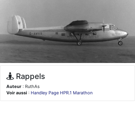
d9pouces
: ouakamois > si tu parles du sujet sur l'Armée de l'Air,
bien sûr que oui !
je suis un avion@,._,+
: Bonjour je viens d'arriver il y a quelques
moi et quelques avions n'ont pas les mêmes noms qu'aujourd'hui
ouakamois
: Bonjourà toutes et à tous.en espérantque ces
quelques images du Pays Basque vous auront plu ; Agur…
d9pouces
: Je me rattraperai à la Ferté samedi
d9pouces
: Malheureusement non
un peu trop loin pour moi !
fox_50
: Bonjour, certains parmis vous étaient-ils présent au
meeting de Lann Bihoué de 2026 ?
Rappels
cachée dans les pins
: Coucou et excellente année 2026 à tous et
Auteur
: RuthAs
au site!
Voir aussi
:
Handley Page HPR.1 Marathon
jericho
: Bonne année et tous mes meilleurs voeux à tous pour
2026 !
little boy
: je vous souhaite un bon réveillon pour cette nouvelle
année!
jericho
: Merci D9pouces, à mon tour de souhaiter un Joyeux Noël
et de bonnes fêtes de fin d'année.