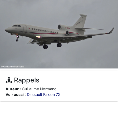
d9pouces
: ouakamois > si tu parles du sujet sur l'Armée de l'Air,
bien sûr que oui !
je suis un avion@,._,+
: Bonjour je viens d'arriver il y a quelques
moi et quelques avions n'ont pas les mêmes noms qu'aujourd'hui
ouakamois
: Bonjourà toutes et à tous.en espérantque ces
quelques images du Pays Basque vous auront plu ; Agur…
d9pouces
: Je me rattraperai à la Ferté samedi
d9pouces
: Malheureusement non
un peu trop loin pour moi !
fox_50
: Bonjour, certains parmis vous étaient-ils présent au
meeting de Lann Bihoué de 2026 ?
cachée dans les pins
: Coucou et excellente année 2026 à tous et
au site!
Rappels
jericho
: Bonne année et tous mes meilleurs voeux à tous pour
Auteur
: Guillaume Normand
2026 !
Voir aussi
:
Dassault Falcon 7X
little boy
: je vous souhaite un bon réveillon pour cette nouvelle
année!
jericho
: Merci D9pouces, à mon tour de souhaiter un Joyeux Noël
et de bonnes fêtes de fin d'année.