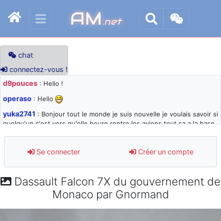
AM
.net
chat
connectez-vous !
d9pouces
: Hello !
operaso
: Hello
yuka2741
: Bonjour tout le monde je suis nouvelle je voulais savoir si
quelqu'un c'est vers qu'elle heure rentre les avions tout sa a la base
105 svp
d9pouces
: désolé pour les quelques blocages du site ces derniers
Se connecter
Créer un compte
jours : je teste des méthodes contre le spam et les bots trop nocifs
d9pouces
: Merci ! Un souvenir de la Ferté-Alais !
Dassault Falcon 7X du gouvernement de
paxwax
: Super, la nouvelle bannière
Monaco par Gnormand
d9pouces
: je suis un avion@,._,+ > lesquels ? je ne suis pas sûr de
comprendre