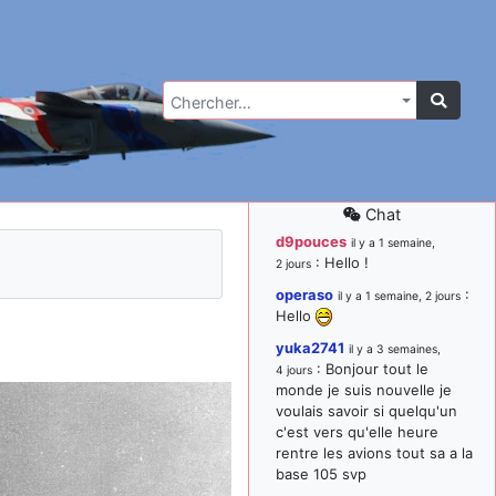
Chercher…
Chat
d9pouces
il y a 1 semaine,
: Hello !
2 jours
operaso
:
il y a 1 semaine, 2 jours
Hello
yuka2741
il y a 3 semaines,
: Bonjour tout le
4 jours
monde je suis nouvelle je
voulais savoir si quelqu'un
c'est vers qu'elle heure
rentre les avions tout sa a la
base 105 svp