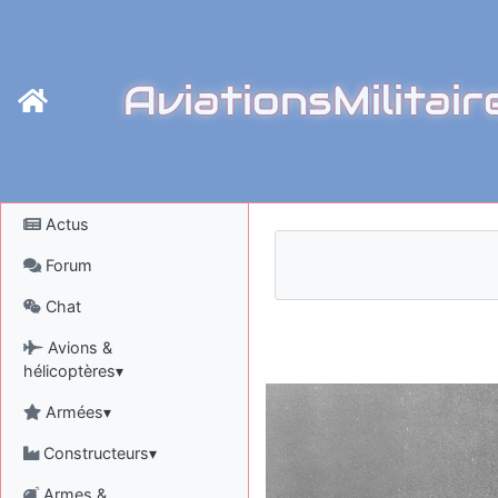
AviationsMilitair
Actus
Forum
Chat
Avions &
hélicoptères▾
Armées▾
Constructeurs▾
Armes &