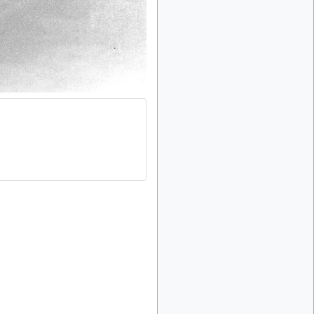
: Bonjour je
2 mois, 1 semaine
viens d'arriver il y a
quelques moi et quelques
avions n'ont pas les mêmes
noms qu'aujourd'hui
ouakamois
il y a 2 mois,
: Bonjourà toutes
2 semaines
et à tous.en espérantque
ces quelques images du
Pays Basque vous auront
plu ; Agur…
d9pouces
il y a 2 mois,
: Je me rattraperai
3 semaines
à la Ferté samedi
d9pouces
il y a 2 mois,
:
3 semaines
Malheureusement non
un
peu trop loin pour moi !
fox_50
:
il y a 2 mois, 3 semaines
Bonjour, certains parmis
vous étaient-ils présent au