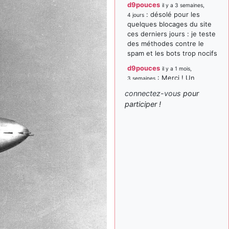
d9pouces
il y a 3 semaines,
: désolé pour les
4 jours
quelques blocages du site
ces derniers jours : je teste
des méthodes contre le
spam et les bots trop nocifs
d9pouces
il y a 1 mois,
: Merci ! Un
3 semaines
souvenir de la Ferté-Alais !
connectez-vous
pour
paxwax
:
participer !
il y a 1 mois, 3 semaines
Super, la nouvelle bannière
d9pouces
il y a 2 mois,
: je suis un
1 semaine
avion@,._,+ > lesquels ? je
ne suis pas sûr de
comprendre
d9pouces
il y a 2 mois,
: ouakamois > si tu
1 semaine
parles du sujet sur l'Armée
de l'Air, bien sûr que oui !
je suis un avion@,._,+
il y a