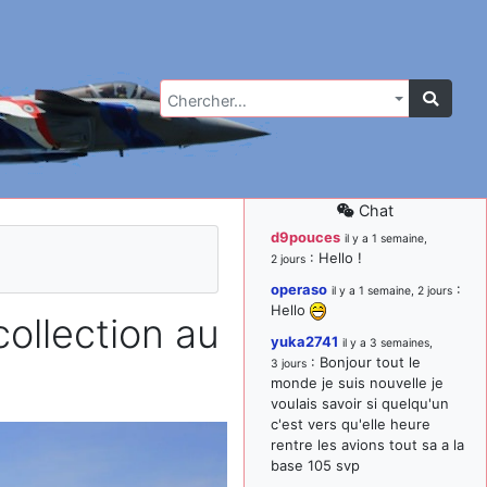
Chercher…
Chat
d9pouces
il y a 1 semaine,
: Hello !
2 jours
operaso
:
il y a 1 semaine, 2 jours
Hello
llection au
yuka2741
il y a 3 semaines,
: Bonjour tout le
3 jours
monde je suis nouvelle je
voulais savoir si quelqu'un
c'est vers qu'elle heure
rentre les avions tout sa a la
base 105 svp