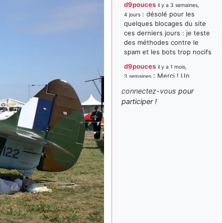
d9pouces
il y a 3 semaines,
: désolé pour les
4 jours
quelques blocages du site
ces derniers jours : je teste
des méthodes contre le
spam et les bots trop nocifs
d9pouces
il y a 1 mois,
: Merci ! Un
3 semaines
souvenir de la Ferté-Alais !
connectez-vous
pour
paxwax
:
participer !
il y a 1 mois, 3 semaines
Super, la nouvelle bannière
d9pouces
il y a 2 mois,
: je suis un
1 semaine
avion@,._,+ > lesquels ? je
ne suis pas sûr de
comprendre
d9pouces
il y a 2 mois,
: ouakamois > si tu
1 semaine
parles du sujet sur l'Armée
de l'Air, bien sûr que oui !
je suis un avion@,._,+
il y a