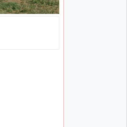
: Bonjour je
2 mois, 1 semaine
viens d'arriver il y a
quelques moi et quelques
avions n'ont pas les mêmes
noms qu'aujourd'hui
ouakamois
il y a 2 mois,
: Bonjourà toutes
2 semaines
et à tous.en espérantque
ces quelques images du
Pays Basque vous auront
plu ; Agur…
d9pouces
il y a 2 mois,
: Je me rattraperai
2 semaines
à la Ferté samedi
d9pouces
il y a 2 mois,
:
2 semaines
Malheureusement non
un
peu trop loin pour moi !
fox_50
:
il y a 2 mois, 3 semaines
Bonjour, certains parmis
vous étaient-ils présent au