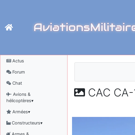
AviationsMilitair
Actus
Forum
Chat
CAC CA-1
Avions &
hélicoptères▾
Armées▾
Constructeurs▾
Armes &