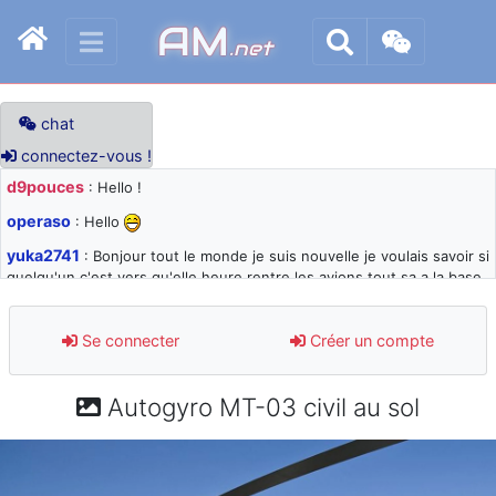
AM
.net
chat
connectez-vous !
d9pouces
: Hello !
operaso
: Hello
yuka2741
: Bonjour tout le monde je suis nouvelle je voulais savoir si
quelqu'un c'est vers qu'elle heure rentre les avions tout sa a la base
105 svp
d9pouces
: désolé pour les quelques blocages du site ces derniers
Se connecter
Créer un compte
jours : je teste des méthodes contre le spam et les bots trop nocifs
d9pouces
: Merci ! Un souvenir de la Ferté-Alais !
Autogyro MT-03 civil au sol
paxwax
: Super, la nouvelle bannière
d9pouces
: je suis un avion@,._,+ > lesquels ? je ne suis pas sûr de
comprendre