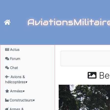
AviationsMilitair
Actus
Forum
Chat
Be
Avions &
hélicoptères▾
Armées▾
Constructeurs▾
Armes &