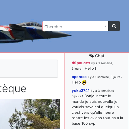
Chercher…
Chat
d9pouces
il y a 1 semaine,
: Hello !
3 jours
operaso
:
il y a 1 semaine, 3 jours
Hello
tèque
yuka2741
il y a 3 semaines,
: Bonjour tout le
5 jours
monde je suis nouvelle je
voulais savoir si quelqu'un
c'est vers qu'elle heure
rentre les avions tout sa a la
base 105 svp