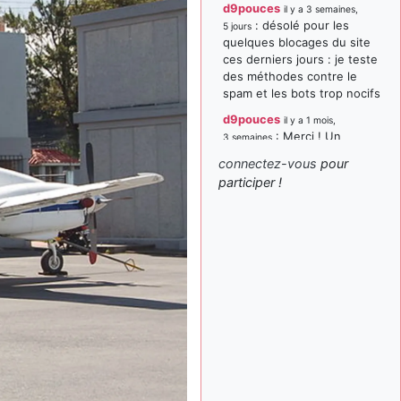
d9pouces
il y a 3 semaines,
: désolé pour les
5 jours
quelques blocages du site
ces derniers jours : je teste
des méthodes contre le
spam et les bots trop nocifs
d9pouces
il y a 1 mois,
: Merci ! Un
3 semaines
souvenir de la Ferté-Alais !
connectez-vous
pour
paxwax
:
participer !
il y a 1 mois, 3 semaines
Super, la nouvelle bannière
d9pouces
il y a 2 mois,
: je suis un
1 semaine
avion@,._,+ > lesquels ? je
ne suis pas sûr de
comprendre
d9pouces
il y a 2 mois,
: ouakamois > si tu
1 semaine
parles du sujet sur l'Armée
de l'Air, bien sûr que oui !
je suis un avion@,._,+
il y a