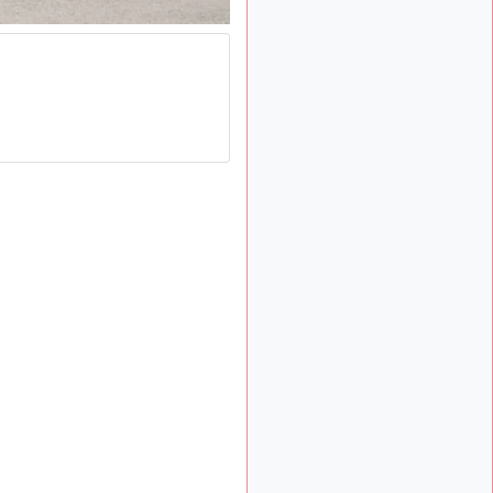
: Bonjour je
2 mois, 1 semaine
viens d'arriver il y a
quelques moi et quelques
avions n'ont pas les mêmes
noms qu'aujourd'hui
ouakamois
il y a 2 mois,
: Bonjourà toutes
3 semaines
et à tous.en espérantque
ces quelques images du
Pays Basque vous auront
plu ; Agur…
d9pouces
il y a 2 mois,
: Je me rattraperai
3 semaines
à la Ferté samedi
d9pouces
il y a 2 mois,
:
3 semaines
Malheureusement non
un
peu trop loin pour moi !
fox_50
:
il y a 2 mois, 3 semaines
Bonjour, certains parmis
vous étaient-ils présent au