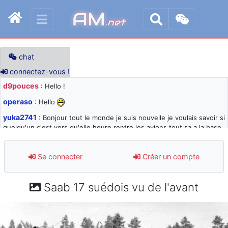
AM
.net
chat
connectez-vous !
d9pouces
: Hello !
operaso
: Hello
yuka2741
: Bonjour tout le monde je suis nouvelle je voulais savoir si
quelqu'un c'est vers qu'elle heure rentre les avions tout sa a la base
105 svp
d9pouces
: désolé pour les quelques blocages du site ces derniers
Se connecter
Créer un compte
jours : je teste des méthodes contre le spam et les bots trop nocifs
d9pouces
: Merci ! Un souvenir de la Ferté-Alais !
Saab 17 suédois vu de l'avant
paxwax
: Super, la nouvelle bannière
d9pouces
: je suis un avion@,._,+ > lesquels ? je ne suis pas sûr de
comprendre