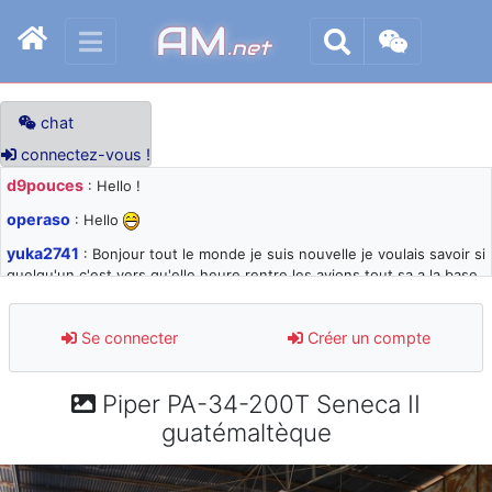
AM
.net
chat
connectez-vous !
d9pouces
: Hello !
operaso
: Hello
yuka2741
: Bonjour tout le monde je suis nouvelle je voulais savoir si
quelqu'un c'est vers qu'elle heure rentre les avions tout sa a la base
105 svp
d9pouces
: désolé pour les quelques blocages du site ces derniers
Se connecter
Créer un compte
jours : je teste des méthodes contre le spam et les bots trop nocifs
d9pouces
: Merci ! Un souvenir de la Ferté-Alais !
Piper PA-34-200T Seneca II
paxwax
: Super, la nouvelle bannière
guatémaltèque
d9pouces
: je suis un avion@,._,+ > lesquels ? je ne suis pas sûr de
comprendre