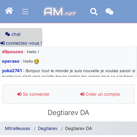
AM
.net
chat
connectez-vous !
d9pouces
: Hello !
operaso
: Hello
yuka2741
: Bonjour tout le monde je suis nouvelle je voulais savoir si
quelqu'un c'est vers qu'elle heure rentre les avions tout sa a la base
105 svp
d9pouces
: désolé pour les quelques blocages du site ces derniers
Se connecter
Créer un compte
jours : je teste des méthodes contre le spam et les bots trop nocifs
d9pouces
: Merci ! Un souvenir de la Ferté-Alais !
Degtiarev DA
paxwax
: Super, la nouvelle bannière
d9pouces
: je suis un avion@,._,+ > lesquels ? je ne suis pas sûr de
Mitrailleuses
Degtiarev
Degtiarev DA
comprendre