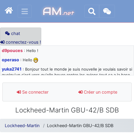
AM
.net
chat
connectez-vous !
d9pouces
: Hello !
operaso
: Hello
yuka2741
: Bonjour tout le monde je suis nouvelle je voulais savoir si
quelqu'un c'est vers qu'elle heure rentre les avions tout sa a la base
105 svp
d9pouces
: désolé pour les quelques blocages du site ces derniers
Se connecter
Créer un compte
jours : je teste des méthodes contre le spam et les bots trop nocifs
d9pouces
: Merci ! Un souvenir de la Ferté-Alais !
Lockheed-Martin GBU-42/B SDB
paxwax
: Super, la nouvelle bannière
d9pouces
: je suis un avion@,._,+ > lesquels ? je ne suis pas sûr de
Lockheed-Martin
Lockheed-Martin GBU-42/B SDB
comprendre