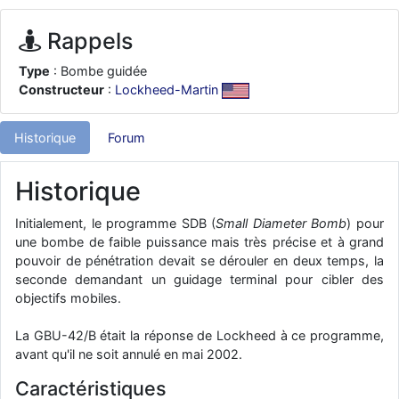
d9pouces
: ouakamois > si tu parles du sujet sur l'Armée de l'Air,
bien sûr que oui !
Rappels
je suis un avion@,._,+
: Bonjour je viens d'arriver il y a quelques
Type
: Bombe guidée
moi et quelques avions n'ont pas les mêmes noms qu'aujourd'hui
Constructeur
:
Lockheed-Martin
ouakamois
: Bonjourà toutes et à tous.en espérantque ces
quelques images du Pays Basque vous auront plu ; Agur…
Historique
Forum
d9pouces
: Je me rattraperai à la Ferté samedi
d9pouces
: Malheureusement non
un peu trop loin pour moi !
Historique
fox_50
: Bonjour, certains parmis vous étaient-ils présent au
meeting de Lann Bihoué de 2026 ?
Initialement, le programme SDB (
Small Diameter Bomb
) pour
une bombe de faible puissance mais très précise et à grand
cachée dans les pins
: Coucou et excellente année 2026 à tous et
pouvoir de pénétration devait se dérouler en deux temps, la
au site!
seconde demandant un guidage terminal pour cibler des
jericho
: Bonne année et tous mes meilleurs voeux à tous pour
objectifs mobiles.
2026 !
little boy
La GBU-42/B était la réponse de Lockheed à ce programme,
: je vous souhaite un bon réveillon pour cette nouvelle
année!
avant qu'il ne soit annulé en mai 2002.
jericho
: Merci D9pouces, à mon tour de souhaiter un Joyeux Noël
Caractéristiques
et de bonnes fêtes de fin d'année.