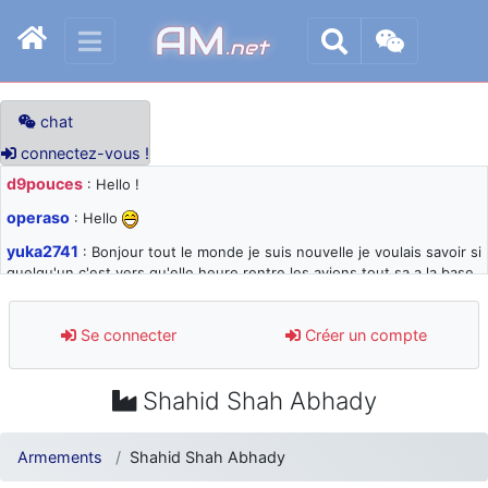
AM
.net
chat
connectez-vous !
d9pouces
: Hello !
operaso
: Hello
yuka2741
: Bonjour tout le monde je suis nouvelle je voulais savoir si
quelqu'un c'est vers qu'elle heure rentre les avions tout sa a la base
105 svp
d9pouces
: désolé pour les quelques blocages du site ces derniers
Se connecter
Créer un compte
jours : je teste des méthodes contre le spam et les bots trop nocifs
d9pouces
: Merci ! Un souvenir de la Ferté-Alais !
Shahid Shah Abhady
paxwax
: Super, la nouvelle bannière
d9pouces
: je suis un avion@,._,+ > lesquels ? je ne suis pas sûr de
Armements
Shahid Shah Abhady
comprendre