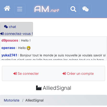
AM
.net
chat
connectez-vous !
d9pouces
: Hello !
operaso
: Hello
yuka2741
: Bonjour tout le monde je suis nouvelle je voulais savoir si
quelqu'un c'est vers qu'elle heure rentre les avions tout sa a la base
105 svp
d9pouces
: désolé pour les quelques blocages du site ces derniers
Se connecter
Créer un compte
jours : je teste des méthodes contre le spam et les bots trop nocifs
d9pouces
: Merci ! Un souvenir de la Ferté-Alais !
AlliedSignal
paxwax
: Super, la nouvelle bannière
d9pouces
: je suis un avion@,._,+ > lesquels ? je ne suis pas sûr de
Motoriste
AlliedSignal
comprendre