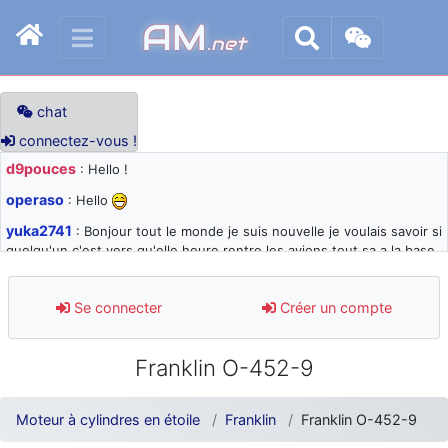
AM
.net
chat
connectez-vous !
d9pouces
: Hello !
operaso
: Hello
yuka2741
: Bonjour tout le monde je suis nouvelle je voulais savoir si
quelqu'un c'est vers qu'elle heure rentre les avions tout sa a la base
105 svp
d9pouces
: désolé pour les quelques blocages du site ces derniers
Se connecter
Créer un compte
jours : je teste des méthodes contre le spam et les bots trop nocifs
d9pouces
: Merci ! Un souvenir de la Ferté-Alais !
Franklin O-452-9
paxwax
: Super, la nouvelle bannière
d9pouces
: je suis un avion@,._,+ > lesquels ? je ne suis pas sûr de
Moteur à cylindres en étoile
Franklin
Franklin O-452-9
comprendre