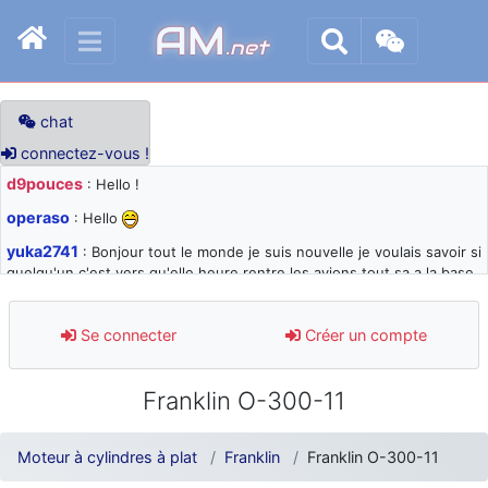
AM
.net
chat
connectez-vous !
d9pouces
: Hello !
operaso
: Hello
yuka2741
: Bonjour tout le monde je suis nouvelle je voulais savoir si
quelqu'un c'est vers qu'elle heure rentre les avions tout sa a la base
105 svp
d9pouces
: désolé pour les quelques blocages du site ces derniers
Se connecter
Créer un compte
jours : je teste des méthodes contre le spam et les bots trop nocifs
d9pouces
: Merci ! Un souvenir de la Ferté-Alais !
Franklin O-300-11
paxwax
: Super, la nouvelle bannière
d9pouces
: je suis un avion@,._,+ > lesquels ? je ne suis pas sûr de
Moteur à cylindres à plat
Franklin
Franklin O-300-11
comprendre