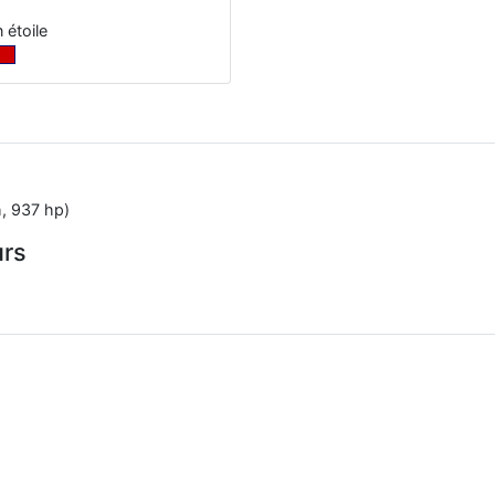
 étoile
, 937 hp)
urs