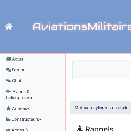
AviationsMilitair
Actus
Forum
Chat
Avions &
hélicoptères▾
Moteur à cylindres en étoile
Armées▾
Constructeurs▾
Rappels
Armes &