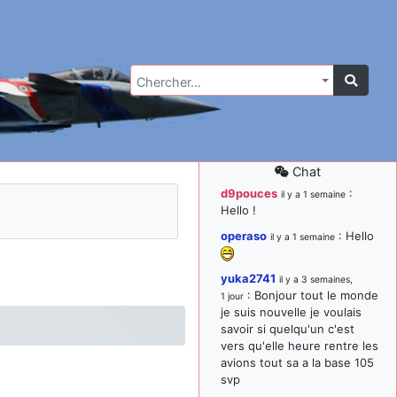
Chercher…
Chat
d9pouces
:
il y a 1 semaine
Hello !
operaso
: Hello
il y a 1 semaine
yuka2741
il y a 3 semaines,
: Bonjour tout le monde
1 jour
je suis nouvelle je voulais
savoir si quelqu'un c'est
vers qu'elle heure rentre les
avions tout sa a la base 105
svp