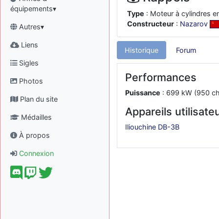
équipements▾
Type
: Moteur à cylindres en
Constructeur
:
Nazarov
Autres▾
Liens
Historique
Forum
Sigles
Performances
Photos
Puissance
: 699 kW (950 ch
Plan du site
Appareils utilisate
Médailles
Iliouchine DB-3B
À propos
Connexion