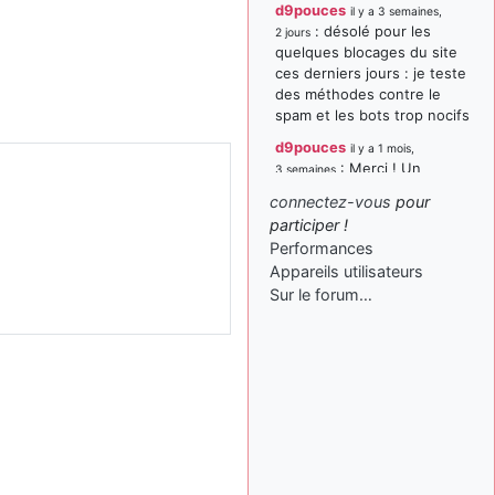
d9pouces
il y a 3 semaines,
: désolé pour les
2 jours
quelques blocages du site
ces derniers jours : je teste
des méthodes contre le
spam et les bots trop nocifs
d9pouces
il y a 1 mois,
: Merci ! Un
3 semaines
souvenir de la Ferté-Alais !
connectez-vous
pour
paxwax
:
participer !
il y a 1 mois, 3 semaines
Super, la nouvelle bannière
Performances
Appareils utilisateurs
d9pouces
il y a 2 mois,
Sur le forum…
: je suis un
1 semaine
avion@,._,+ > lesquels ? je
ne suis pas sûr de
comprendre
d9pouces
il y a 2 mois,
: ouakamois > si tu
1 semaine
parles du sujet sur l'Armée
de l'Air, bien sûr que oui !
je suis un avion@,._,+
il y a