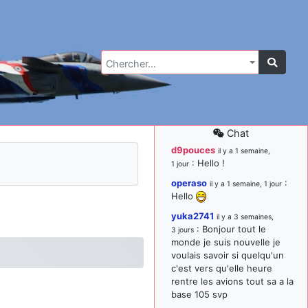
Chercher…
Chat
d9pouces
il y a 1 semaine,
: Hello !
1 jour
operaso
:
il y a 1 semaine, 1 jour
Hello
yuka2741
il y a 3 semaines,
: Bonjour tout le
3 jours
monde je suis nouvelle je
voulais savoir si quelqu'un
c'est vers qu'elle heure
rentre les avions tout sa a la
base 105 svp