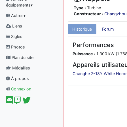
équipements▾
Type
: Turbine
Constructeur
:
Changzhou
Autres▾
Liens
Historique
Forum
Sigles
Performances
Photos
Puissance
: 1 300 kW (1 768
Plan du site
Appareils utilisate
Médailles
Changhe Z-18Y White Hero
À propos
Connexion