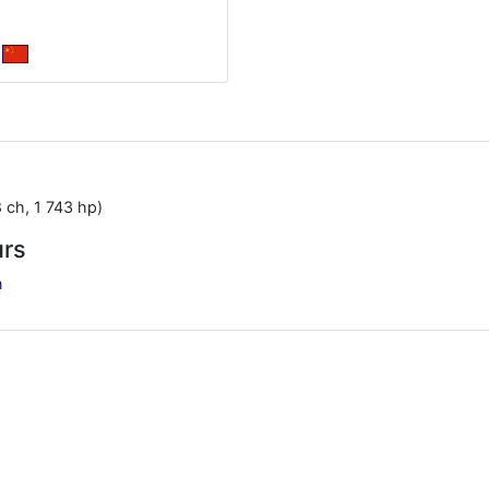
 ch, 1 743 hp)
urs
n