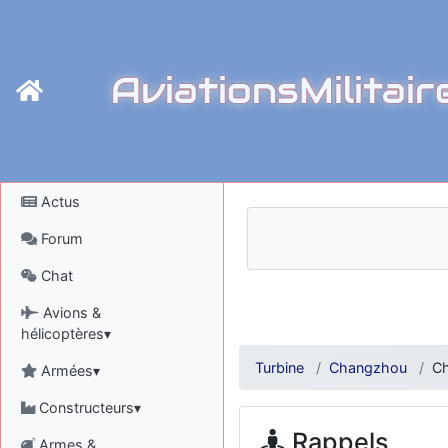
AviationsMilitair
Actus
Forum
Chat
Avions &
hélicoptères▾
Turbine
Changzhou
C
Armées▾
Constructeurs▾
Rappels
Armes &