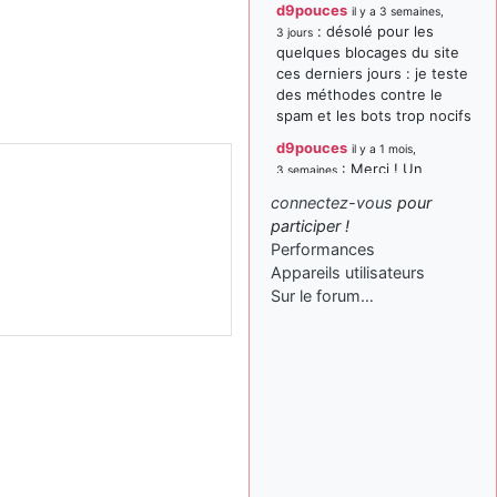
d9pouces
il y a 3 semaines,
: désolé pour les
3 jours
quelques blocages du site
ces derniers jours : je teste
des méthodes contre le
spam et les bots trop nocifs
d9pouces
il y a 1 mois,
: Merci ! Un
3 semaines
souvenir de la Ferté-Alais !
connectez-vous
pour
paxwax
:
participer !
il y a 1 mois, 3 semaines
Super, la nouvelle bannière
Performances
Appareils utilisateurs
d9pouces
il y a 2 mois,
Sur le forum…
: je suis un
1 semaine
avion@,._,+ > lesquels ? je
ne suis pas sûr de
comprendre
d9pouces
il y a 2 mois,
: ouakamois > si tu
1 semaine
parles du sujet sur l'Armée
de l'Air, bien sûr que oui !
je suis un avion@,._,+
il y a