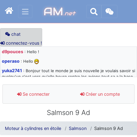
AM
.net
chat
connectez-vous !
d9pouces
: Hello !
operaso
: Hello
yuka2741
: Bonjour tout le monde je suis nouvelle je voulais savoir si
quelqu'un c'est vers qu'elle heure rentre les avions tout sa a la base
105 svp
d9pouces
: désolé pour les quelques blocages du site ces derniers
Se connecter
Créer un compte
jours : je teste des méthodes contre le spam et les bots trop nocifs
d9pouces
: Merci ! Un souvenir de la Ferté-Alais !
Salmson 9 Ad
paxwax
: Super, la nouvelle bannière
d9pouces
: je suis un avion@,._,+ > lesquels ? je ne suis pas sûr de
Moteur à cylindres en étoile
Salmson
Salmson 9 Ad
comprendre