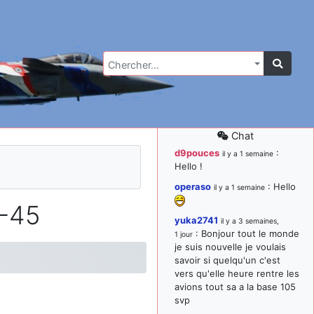
Chercher…
Chat
d9pouces
:
il y a 1 semaine
Hello !
operaso
: Hello
il y a 1 semaine
A-45
yuka2741
il y a 3 semaines,
: Bonjour tout le monde
1 jour
je suis nouvelle je voulais
savoir si quelqu'un c'est
vers qu'elle heure rentre les
avions tout sa a la base 105
svp