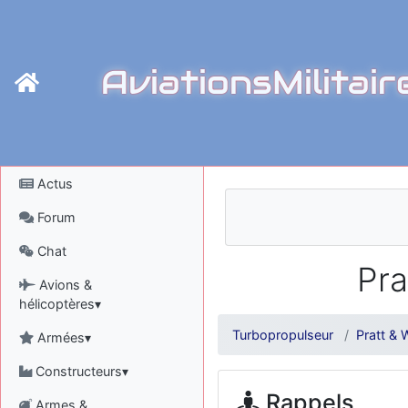
AviationsMilitair
Actus
Forum
Chat
Pra
Avions &
hélicoptères▾
Turbopropulseur
Pratt &
Armées▾
Constructeurs▾
Rappels
Armes &