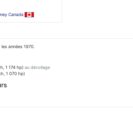
tney Canada
 les années 1970.
h, 1 174 hp)
au décollage
h, 1 070 hp)
urs