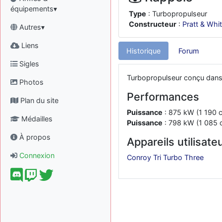
équipements▾
Type
: Turbopropulseur
Constructeur
:
Pratt & Whi
Autres▾
Liens
Historique
Forum
Sigles
Turbopropulseur conçu dans
Photos
Performances
Plan du site
Puissance
: 875 kW (1 190 c
Médailles
Puissance
: 798 kW (1 085 c
À propos
Appareils utilisate
Connexion
Conroy Tri Turbo Three