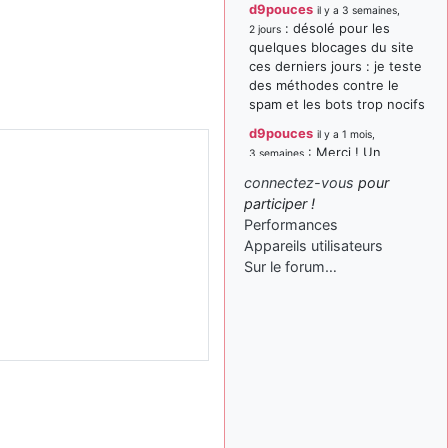
d9pouces
il y a 3 semaines,
: désolé pour les
2 jours
quelques blocages du site
ces derniers jours : je teste
des méthodes contre le
spam et les bots trop nocifs
d9pouces
il y a 1 mois,
: Merci ! Un
3 semaines
souvenir de la Ferté-Alais !
connectez-vous
pour
paxwax
:
participer !
il y a 1 mois, 3 semaines
Super, la nouvelle bannière
Performances
Appareils utilisateurs
d9pouces
il y a 2 mois,
Sur le forum…
: je suis un
1 semaine
avion@,._,+ > lesquels ? je
ne suis pas sûr de
comprendre
d9pouces
il y a 2 mois,
: ouakamois > si tu
1 semaine
parles du sujet sur l'Armée
de l'Air, bien sûr que oui !
je suis un avion@,._,+
il y a