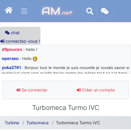
AM
.net
chat
connectez-vous !
d9pouces
: Hello !
operaso
: Hello
yuka2741
: Bonjour tout le monde je suis nouvelle je voulais savoir si
quelqu'un c'est vers qu'elle heure rentre les avions tout sa a la base
105 svp
d9pouces
: désolé pour les quelques blocages du site ces derniers
Se connecter
Créer un compte
jours : je teste des méthodes contre le spam et les bots trop nocifs
d9pouces
: Merci ! Un souvenir de la Ferté-Alais !
Turbomeca Turmo IVC
paxwax
: Super, la nouvelle bannière
d9pouces
: je suis un avion@,._,+ > lesquels ? je ne suis pas sûr de
Turbine
Turbomeca
Turbomeca Turmo IVC
comprendre