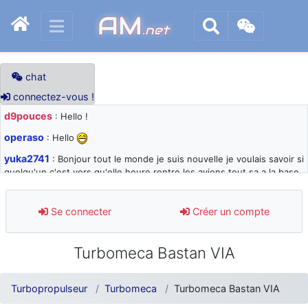
AM
.net
chat
connectez-vous !
d9pouces
: Hello !
operaso
: Hello
yuka2741
: Bonjour tout le monde je suis nouvelle je voulais savoir si
quelqu'un c'est vers qu'elle heure rentre les avions tout sa a la base
105 svp
d9pouces
: désolé pour les quelques blocages du site ces derniers
Se connecter
Créer un compte
jours : je teste des méthodes contre le spam et les bots trop nocifs
d9pouces
: Merci ! Un souvenir de la Ferté-Alais !
Turbomeca Bastan VIA
paxwax
: Super, la nouvelle bannière
d9pouces
: je suis un avion@,._,+ > lesquels ? je ne suis pas sûr de
Turbopropulseur
Turbomeca
Turbomeca Bastan VIA
comprendre