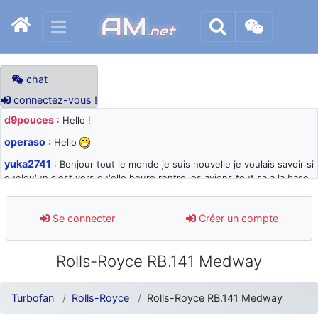
AM
.net
chat
connectez-vous !
d9pouces
: Hello !
operaso
: Hello
yuka2741
: Bonjour tout le monde je suis nouvelle je voulais savoir si
quelqu'un c'est vers qu'elle heure rentre les avions tout sa a la base
105 svp
d9pouces
: désolé pour les quelques blocages du site ces derniers
Se connecter
Créer un compte
jours : je teste des méthodes contre le spam et les bots trop nocifs
d9pouces
: Merci ! Un souvenir de la Ferté-Alais !
Rolls-Royce RB.141 Medway
paxwax
: Super, la nouvelle bannière
d9pouces
: je suis un avion@,._,+ > lesquels ? je ne suis pas sûr de
Turbofan
Rolls-Royce
Rolls-Royce RB.141 Medway
comprendre