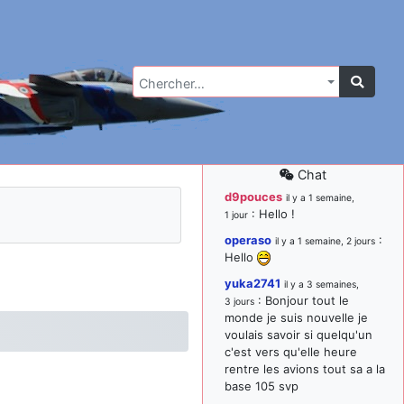
Chercher…
Chat
d9pouces
il y a 1 semaine,
: Hello !
1 jour
operaso
:
il y a 1 semaine, 2 jours
Hello
yuka2741
il y a 3 semaines,
: Bonjour tout le
3 jours
monde je suis nouvelle je
voulais savoir si quelqu'un
c'est vers qu'elle heure
rentre les avions tout sa a la
base 105 svp