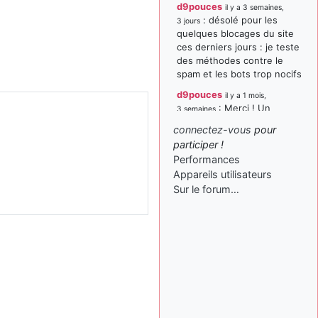
d9pouces
il y a 3 semaines,
: désolé pour les
3 jours
quelques blocages du site
ces derniers jours : je teste
des méthodes contre le
spam et les bots trop nocifs
d9pouces
il y a 1 mois,
: Merci ! Un
3 semaines
souvenir de la Ferté-Alais !
connectez-vous
pour
paxwax
:
participer !
il y a 1 mois, 3 semaines
Super, la nouvelle bannière
Performances
Appareils utilisateurs
d9pouces
il y a 2 mois,
Sur le forum…
: je suis un
1 semaine
avion@,._,+ > lesquels ? je
ne suis pas sûr de
comprendre
d9pouces
il y a 2 mois,
: ouakamois > si tu
1 semaine
parles du sujet sur l'Armée
de l'Air, bien sûr que oui !
je suis un avion@,._,+
il y a