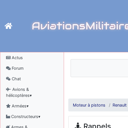
AviationsMilitair
Actus
Forum
Chat
Avions &
hélicoptères▾
Moteur à pistons
Renault
Armées▾
Constructeurs▾
Rappels
Armes &