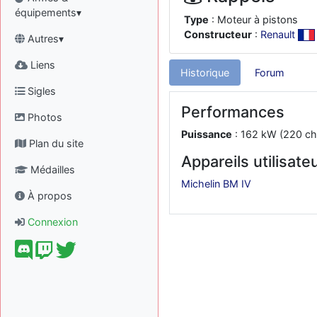
équipements▾
Type
: Moteur à pistons
Constructeur
:
Renault
Autres▾
Liens
Historique
Forum
Sigles
Performances
Photos
Puissance
: 162 kW (220 ch
Plan du site
Appareils utilisate
Médailles
Michelin BM IV
À propos
Connexion