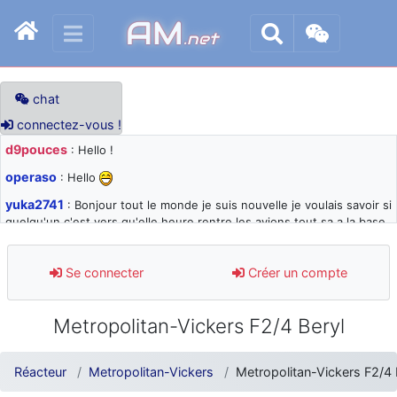
AM
.net
chat
connectez-vous !
d9pouces
: Hello !
operaso
: Hello
yuka2741
: Bonjour tout le monde je suis nouvelle je voulais savoir si
quelqu'un c'est vers qu'elle heure rentre les avions tout sa a la base
105 svp
d9pouces
: désolé pour les quelques blocages du site ces derniers
Se connecter
Créer un compte
jours : je teste des méthodes contre le spam et les bots trop nocifs
d9pouces
: Merci ! Un souvenir de la Ferté-Alais !
Metropolitan-Vickers F2/4 Beryl
paxwax
: Super, la nouvelle bannière
d9pouces
: je suis un avion@,._,+ > lesquels ? je ne suis pas sûr de
Réacteur
Metropolitan-Vickers
Metropolitan-Vickers F2/4 
comprendre