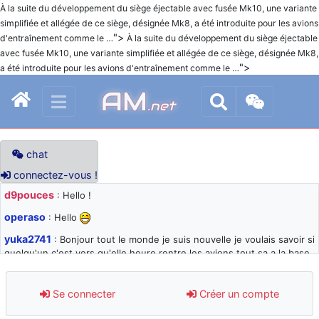
À la suite du développement du siège éjectable avec fusée Mk10, une variante
simplifiée et allégée de ce siège, désignée Mk8, a été introduite pour les avions
">
d'entraînement comme le …
À la suite du développement du siège éjectable
avec fusée Mk10, une variante simplifiée et allégée de ce siège, désignée Mk8,
">
a été introduite pour les avions d'entraînement comme le …
AM
.net
chat
connectez-vous !
d9pouces
: Hello !
operaso
: Hello
yuka2741
: Bonjour tout le monde je suis nouvelle je voulais savoir si
quelqu'un c'est vers qu'elle heure rentre les avions tout sa a la base
105 svp
d9pouces
: désolé pour les quelques blocages du site ces derniers
Se connecter
Créer un compte
jours : je teste des méthodes contre le spam et les bots trop nocifs