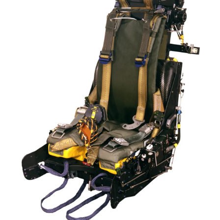
2026 !
little boy
: je vous souhaite un bon réveillon pour cette nouvelle
année!
jericho
: Merci D9pouces, à mon tour de souhaiter un Joyeux Noël
et de bonnes fêtes de fin d'année.
d9pouces
: Joyeux Noël à tous !
d9pouces
: mais tu peux tenter l'un des rares lycées militaires
comme le Prytanée dans la Sarthe, ça ne peut pas faire de mal !
d9pouces
: C'est plutôt après le lycée, voire après une prépa
scientifique, tu as donc encore un peu de temps devant toi
yaellerigolow
: bonjour a tous je suis un élève de première
passionnée par l'aviation militaire , pourrais je savoir que faire après
le lycée pour s'orienter et pouvoir devenir officier de l'armée de l'air?
d9pouces
: lesquels, par exemple ?
mahmoud
: bonsoir, très instructif ce site .mais nous aimerions avoir
les photo des anciens appareils de l'armée de l'air de la haute -volta
d9pouces
: Ça me casse quand même bien les pieds, j’avoue
jericho
: Pour moi tout est à nouveau OK dirait-on… Merci à toi.