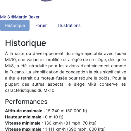
d9pouces
: En espérant n’avoir coupé les accessoires de personne
au passage !
Mk 8 ©Martin Baker
d9pouces
: j'ai trouvé un palliatif un peu violent, mais ça devrait aller
Historique
Forum
Illustrations
un peu mieux
d9pouces
: cette fois, c'est le Brésil et Singapour qui mettent le site
Historique
par terre
jericho
: Ah ben je peux te confirmer que j'étais resté dans le filtre…
À la suite du développement du siège éjectable avec fusée
Mk10, une variante simplifiée et allégée de ce siège, désignée
Mk8, a été introduite pour les avions d'entraînement comme
d9pouces
: Désolé ! Mon filtrage a été un peu trop violent
le Tucano. La simplification de conception la plus significative
manifestement
a été le retrait du moteur-fusée pour réduire le poids. Pour la
tout voir
plupart des autres aspects, le siège Mk8 conserve les
caractéristiques du Mk10.
Performances
Altitude maximale
: 15 240 m (50 000 ft)
Hauteur minimale
: 0 m (0 ft)
Vitesse minimale
: 130 km/h (81 mph, 70 kts)
Vitesse maximale
: 1 111 km/h (690 mph, 600 kts)