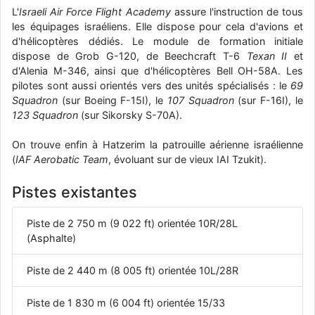
L'
Israeli Air Force Flight Academy
assure l'instruction de tous
d9pouces
: Joyeux Noël à tous !
les équipages israéliens. Elle dispose pour cela d'avions et
d9pouces
d'hélicoptères dédiés. Le module de formation initiale
: mais tu peux tenter l'un des rares lycées militaires
comme le Prytanée dans la Sarthe, ça ne peut pas faire de mal !
dispose de Grob G-120, de Beechcraft T-6
Texan II
et
d'Alenia M-346, ainsi que d'hélicoptères Bell OH-58A. Les
d9pouces
: C'est plutôt après le lycée, voire après une prépa
pilotes sont aussi orientés vers des unités spécialisés : le
69
scientifique, tu as donc encore un peu de temps devant toi
Squadron
(sur Boeing F-15I), le
107 Squadron
(sur F-16I), le
yaellerigolow
: bonjour a tous je suis un élève de première
123 Squadron
(sur Sikorsky S-70A).
passionnée par l'aviation militaire , pourrais je savoir que faire après
le lycée pour s'orienter et pouvoir devenir officier de l'armée de l'air?
On trouve enfin à Hatzerim la patrouille aérienne israélienne
(
IAF Aerobatic Team
, évoluant sur de vieux IAI Tzukit).
d9pouces
: lesquels, par exemple ?
mahmoud
: bonsoir, très instructif ce site .mais nous aimerions avoir
Pistes existantes
les photo des anciens appareils de l'armée de l'air de la haute -volta
d9pouces
: Ça me casse quand même bien les pieds, j’avoue
Piste de 2 750 m (9 022 ft) orientée 10R/28L
(Asphalte)
jericho
: Pour moi tout est à nouveau OK dirait-on… Merci à toi.
d9pouces
: En espérant n’avoir coupé les accessoires de personne
Piste de 2 440 m (8 005 ft) orientée 10L/28R
au passage !
d9pouces
: j'ai trouvé un palliatif un peu violent, mais ça devrait aller
Piste de 1 830 m (6 004 ft) orientée 15/33
un peu mieux