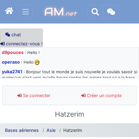
AM
.net
chat
connectez-vous !
d9pouces
: Hello !
operaso
: Hello
yuka2741
: Bonjour tout le monde je suis nouvelle je voulais savoir si
quelqu'un c'est vers qu'elle heure rentre les avions tout sa a la base
105 svp
d9pouces
: désolé pour les quelques blocages du site ces derniers
Se connecter
Créer un compte
jours : je teste des méthodes contre le spam et les bots trop nocifs
d9pouces
: Merci ! Un souvenir de la Ferté-Alais !
Hatzerim
paxwax
: Super, la nouvelle bannière
d9pouces
: je suis un avion@,._,+ > lesquels ? je ne suis pas sûr de
Bases aériennes
Asie
Hatzerim
comprendre