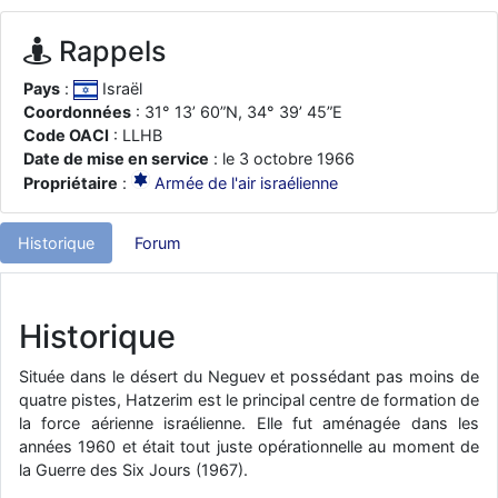
d9pouces
: ouakamois > si tu parles du sujet sur l'Armée de l'Air,
bien sûr que oui !
Rappels
je suis un avion@,._,+
: Bonjour je viens d'arriver il y a quelques
Pays
:
Israël
moi et quelques avions n'ont pas les mêmes noms qu'aujourd'hui
Coordonnées
: 31° 13’ 60”N, 34° 39’ 45”E
ouakamois
: Bonjourà toutes et à tous.en espérantque ces
Code OACI
: LLHB
quelques images du Pays Basque vous auront plu ; Agur…
Date de mise en service
: le 3 octobre 1966
d9pouces
: Je me rattraperai à la Ferté samedi
Propriétaire
:
Armée de l'air israélienne
d9pouces
: Malheureusement non
un peu trop loin pour moi !
Historique
Forum
fox_50
: Bonjour, certains parmis vous étaient-ils présent au
meeting de Lann Bihoué de 2026 ?
cachée dans les pins
: Coucou et excellente année 2026 à tous et
Historique
au site!
jericho
: Bonne année et tous mes meilleurs voeux à tous pour
Située dans le désert du Neguev et possédant pas moins de
2026 !
quatre pistes, Hatzerim est le principal centre de formation de
little boy
: je vous souhaite un bon réveillon pour cette nouvelle
la force aérienne israélienne. Elle fut aménagée dans les
année!
années 1960 et était tout juste opérationnelle au moment de
la Guerre des Six Jours (1967).
jericho
: Merci D9pouces, à mon tour de souhaiter un Joyeux Noël
et de bonnes fêtes de fin d'année.