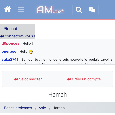
AM
.net
chat
connectez-vous !
d9pouces
: Hello !
operaso
: Hello
yuka2741
: Bonjour tout le monde je suis nouvelle je voulais savoir si
quelqu'un c'est vers qu'elle heure rentre les avions tout sa a la base
105 svp
d9pouces
: désolé pour les quelques blocages du site ces derniers
Se connecter
Créer un compte
jours : je teste des méthodes contre le spam et les bots trop nocifs
d9pouces
: Merci ! Un souvenir de la Ferté-Alais !
Hamah
paxwax
: Super, la nouvelle bannière
d9pouces
: je suis un avion@,._,+ > lesquels ? je ne suis pas sûr de
Bases aériennes
Asie
Hamah
comprendre