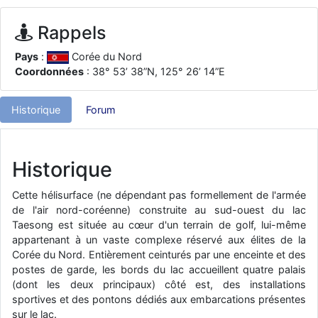
d9pouces
: ouakamois > si tu parles du sujet sur l'Armée de l'Air,
bien sûr que oui !
Rappels
je suis un avion@,._,+
: Bonjour je viens d'arriver il y a quelques
Pays
:
Corée du Nord
moi et quelques avions n'ont pas les mêmes noms qu'aujourd'hui
Coordonnées
: 38° 53’ 38”N, 125° 26’ 14”E
ouakamois
: Bonjourà toutes et à tous.en espérantque ces
quelques images du Pays Basque vous auront plu ; Agur…
Historique
Forum
d9pouces
: Je me rattraperai à la Ferté samedi
d9pouces
: Malheureusement non
un peu trop loin pour moi !
fox_50
: Bonjour, certains parmis vous étaient-ils présent au
Historique
meeting de Lann Bihoué de 2026 ?
Cette hélisurface (ne dépendant pas formellement de l'armée
cachée dans les pins
: Coucou et excellente année 2026 à tous et
au site!
de l'air nord-coréenne) construite au sud-ouest du lac
Taesong est située au cœur d'un terrain de golf, lui-même
jericho
: Bonne année et tous mes meilleurs voeux à tous pour
appartenant à un vaste complexe réservé aux élites de la
2026 !
Corée du Nord. Entièrement ceinturés par une enceinte et des
little boy
: je vous souhaite un bon réveillon pour cette nouvelle
postes de garde, les bords du lac accueillent quatre palais
année!
(dont les deux principaux) côté est, des installations
sportives et des pontons dédiés aux embarcations présentes
jericho
: Merci D9pouces, à mon tour de souhaiter un Joyeux Noël
sur le lac.
et de bonnes fêtes de fin d'année.