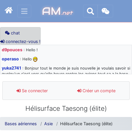
AM
.net
chat
connectez-vous !
d9pouces
: Hello !
operaso
: Hello
yuka2741
: Bonjour tout le monde je suis nouvelle je voulais savoir si
quelqu'un c'est vers qu'elle heure rentre les avions tout sa a la base
105 svp
d9pouces
: désolé pour les quelques blocages du site ces derniers
Se connecter
Créer un compte
jours : je teste des méthodes contre le spam et les bots trop nocifs
d9pouces
: Merci ! Un souvenir de la Ferté-Alais !
Hélisurface Taesong (élite)
paxwax
: Super, la nouvelle bannière
d9pouces
: je suis un avion@,._,+ > lesquels ? je ne suis pas sûr de
Bases aériennes
Asie
Hélisurface Taesong (élite)
comprendre