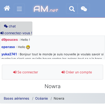
AM
.net
chat
connectez-vous !
d9pouces
: Hello !
operaso
: Hello
yuka2741
: Bonjour tout le monde je suis nouvelle je voulais savoir si
quelqu'un c'est vers qu'elle heure rentre les avions tout sa a la base
105 svp
d9pouces
: désolé pour les quelques blocages du site ces derniers
Se connecter
Créer un compte
jours : je teste des méthodes contre le spam et les bots trop nocifs
d9pouces
: Merci ! Un souvenir de la Ferté-Alais !
Nowra
paxwax
: Super, la nouvelle bannière
d9pouces
: je suis un avion@,._,+ > lesquels ? je ne suis pas sûr de
Bases aériennes
Océanie
Nowra
comprendre