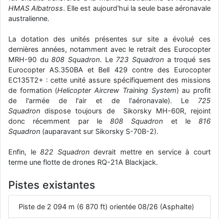
HMAS Albatross
. Elle est aujourd'hui la seule base aéronavale
d9pouces
: Joyeux Noël à tous !
australienne.
d9pouces
: mais tu peux tenter l'un des rares lycées militaires
comme le Prytanée dans la Sarthe, ça ne peut pas faire de mal !
La dotation des unités présentes sur site a évolué ces
dernières années, notamment avec le retrait des Eurocopter
d9pouces
: C'est plutôt après le lycée, voire après une prépa
MRH-90 du
808 Squadron
. Le
723 Squadron
a troqué ses
scientifique, tu as donc encore un peu de temps devant toi
Eurocopter AS.350BA et Bell 429 contre des Eurocopter
yaellerigolow
: bonjour a tous je suis un élève de première
EC135T2+ : cette unité assure spécifiquement des missions
passionnée par l'aviation militaire , pourrais je savoir que faire après
de formation (
Helicopter Aircrew Training System
) au profit
le lycée pour s'orienter et pouvoir devenir officier de l'armée de l'air?
de l'armée de l'air et de l'aéronavale). Le
725
Squadron
dispose toujours de Sikorsky MH-60R, rejoint
d9pouces
: lesquels, par exemple ?
donc récemment par le
808 Squadron
et le
816
mahmoud
: bonsoir, très instructif ce site .mais nous aimerions avoir
Squadron
(auparavant sur Sikorsky S-70B-2).
les photo des anciens appareils de l'armée de l'air de la haute -volta
d9pouces
: Ça me casse quand même bien les pieds, j’avoue
Enfin, le
822 Squadron
devrait mettre en service à court
terme une flotte de drones RQ-21A Blackjack.
jericho
: Pour moi tout est à nouveau OK dirait-on… Merci à toi.
d9pouces
: En espérant n’avoir coupé les accessoires de personne
Pistes existantes
au passage !
d9pouces
: j'ai trouvé un palliatif un peu violent, mais ça devrait aller
Piste de 2 094 m (6 870 ft) orientée 08/26 (Asphalte)
un peu mieux