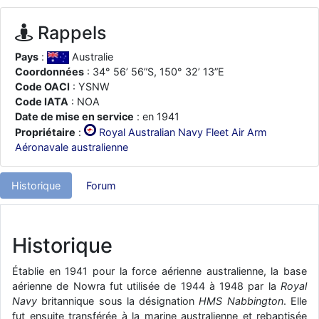
d9pouces
: ouakamois > si tu parles du sujet sur l'Armée de l'Air,
bien sûr que oui !
Rappels
je suis un avion@,._,+
: Bonjour je viens d'arriver il y a quelques
Pays
:
Australie
moi et quelques avions n'ont pas les mêmes noms qu'aujourd'hui
Coordonnées
: 34° 56’ 56”S, 150° 32’ 13”E
ouakamois
: Bonjourà toutes et à tous.en espérantque ces
Code OACI
: YSNW
quelques images du Pays Basque vous auront plu ; Agur…
Code IATA
: NOA
d9pouces
Date de mise en service
: en 1941
: Je me rattraperai à la Ferté samedi
Propriétaire
:
Royal Australian Navy Fleet Air Arm
d9pouces
: Malheureusement non
un peu trop loin pour moi !
Aéronavale australienne
fox_50
: Bonjour, certains parmis vous étaient-ils présent au
meeting de Lann Bihoué de 2026 ?
Historique
Forum
cachée dans les pins
: Coucou et excellente année 2026 à tous et
au site!
jericho
: Bonne année et tous mes meilleurs voeux à tous pour
Historique
2026 !
little boy
: je vous souhaite un bon réveillon pour cette nouvelle
Établie en 1941 pour la force aérienne australienne, la base
année!
aérienne de Nowra fut utilisée de 1944 à 1948 par la
Royal
Navy
britannique sous la désignation
HMS Nabbington
. Elle
jericho
: Merci D9pouces, à mon tour de souhaiter un Joyeux Noël
fut ensuite transférée à la marine australienne et rebaptisée
et de bonnes fêtes de fin d'année.