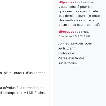
d9pouces
il y a 3 semaines,
: désolé pour les
2 jours
quelques blocages du site
ces derniers jours : je teste
des méthodes contre le
spam et les bots trop nocifs
d9pouces
il y a 1 mois,
: Merci ! Un
3 semaines
souvenir de la Ferté-Alais !
connectez-vous
pour
paxwax
:
participer !
il y a 1 mois, 3 semaines
Super, la nouvelle bannière
Historique
Pistes existantes
d9pouces
il y a 2 mois,
Sur le forum…
: je suis un
1 semaine
avion@,._,+ > lesquels ? je
ne suis pas sûr de
a piste, autour d'un tarmac
comprendre
d9pouces
il y a 2 mois,
st dévolue à la formation des
: ouakamois > si tu
1 semaine
parles du sujet sur l'Armée
'hélicoptères Mil Mi-2, ainsi
de l'Air, bien sûr que oui !
je suis un avion@,._,+
il y a