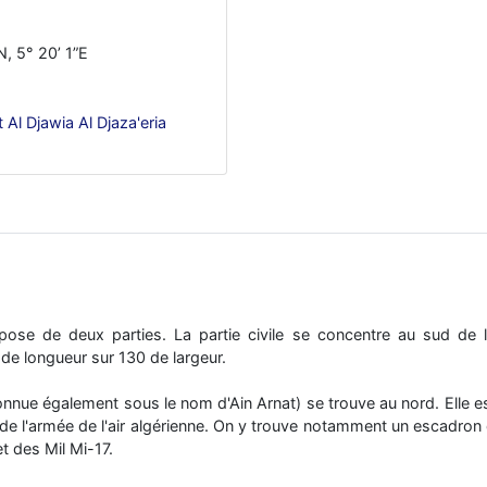
N, 5° 20’ 1”E
Al Djawia Al Djaza'eria
pose de deux parties. La partie civile se concentre au sud de l
de longueur sur 130 de largeur.
onnue également sous le nom d'Ain Arnat) se trouve au nord. Elle e
e l'armée de l'air algérienne. On y trouve notamment un escadron d
 des Mil Mi-17.