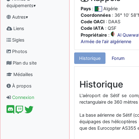
équipements▾
Pays
:
Algérie
Coordonnées
: 36° 10’ 58”
Autres▾
Code OACI
: DAAS
Code IATA
: QSF
Liens
Propriétaire
:
Al Quwwat 
Sigles
Armée de l'air algérienne
Photos
Historique
Forum
Plan du site
Médailles
Historique
À propos
L'aéroport de Sétif se com
Connexion
rectangulaire de 360 mètres 
La base aérienne de Sétif (c
équipages des hélicoptères d
que des Eurocopter AS355 et