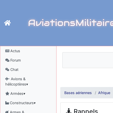
AviationsMilitair
Actus
Forum
Chat
Avions &
hélicoptères▾
Bases aériennes
Afrique
Armées▾
Constructeurs▾
Rappels
Armes &