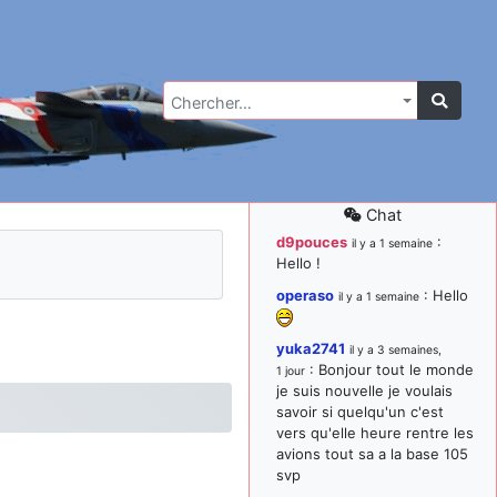
Chercher…
Chat
d9pouces
:
il y a 1 semaine
Hello !
operaso
: Hello
il y a 1 semaine
yuka2741
il y a 3 semaines,
: Bonjour tout le monde
1 jour
je suis nouvelle je voulais
savoir si quelqu'un c'est
vers qu'elle heure rentre les
avions tout sa a la base 105
svp