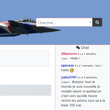
Chercher…
Chat
d9pouces
il y a 1 semaine,
: Hello !
1 jour
operaso
:
il y a 1 semaine, 1 jour
Hello
yuka2741
il y a 3 semaines,
: Bonjour tout le
3 jours
monde je suis nouvelle je
voulais savoir si quelqu'un
c'est vers qu'elle heure
rentre les avions tout sa a la
base 105 svp