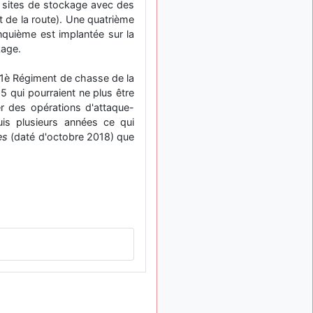
ux sites de stockage avec des
: Bonjour je
2 mois, 1 semaine
out de la route). Une quatrième
viens d'arriver il y a
quelques moi et quelques
cinquième est implantée sur la
avions n'ont pas les mêmes
kage.
noms qu'aujourd'hui
 11è Régiment de chasse de la
ouakamois
il y a 2 mois,
 qui pourraient ne plus être
: Bonjourà toutes
2 semaines
et à tous.en espérantque
r des opérations d'attaque-
ces quelques images du
is plusieurs années ce qui
Pays Basque vous auront
es
(daté d'octobre 2018) que
plu ; Agur…
d9pouces
il y a 2 mois,
: Je me rattraperai
2 semaines
à la Ferté samedi
d9pouces
il y a 2 mois,
:
2 semaines
Malheureusement non
un
peu trop loin pour moi !
fox_50
:
il y a 2 mois, 3 semaines
Bonjour, certains parmis
vous étaient-ils présent au