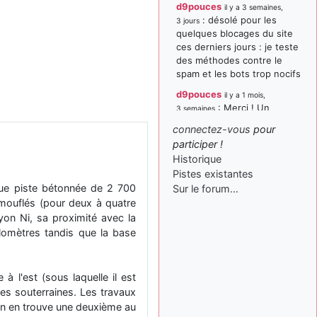
d9pouces
il y a 3 semaines,
: désolé pour les
3 jours
quelques blocages du site
ces derniers jours : je teste
des méthodes contre le
spam et les bots trop nocifs
d9pouces
il y a 1 mois,
: Merci ! Un
3 semaines
souvenir de la Ferté-Alais !
connectez-vous
pour
paxwax
:
participer !
il y a 1 mois, 3 semaines
Super, la nouvelle bannière
Historique
Pistes existantes
d9pouces
il y a 2 mois,
que piste bétonnée de 2 700
Sur le forum…
: je suis un
1 semaine
avion@,._,+ > lesquels ? je
amouflés (pour deux à quatre
ne suis pas sûr de
Hyon Ni, sa proximité avec la
comprendre
ilomètres tandis que la base
d9pouces
il y a 2 mois,
: ouakamois > si tu
1 semaine
parles du sujet sur l'Armée
 à l'est (sous laquelle il est
de l'Air, bien sûr que oui !
les souterraines. Les travaux
 On en trouve une deuxième au
je suis un avion@,._,+
il y a