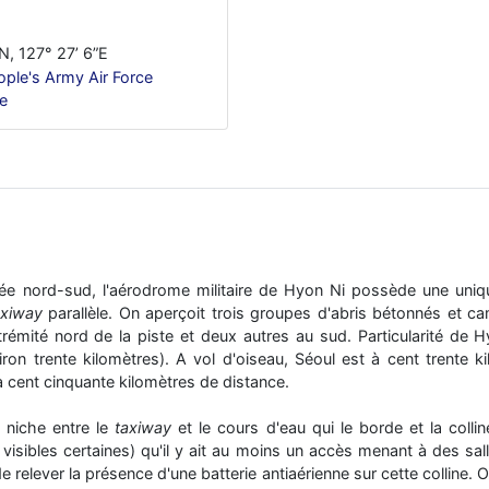
N, 127° 27’ 6”E
ople's Army Air Force
ne
ntée nord-sud, l'aérodrome militaire de Hyon Ni possède une uni
axiway
parallèle. On aperçoit trois groupes d'abris bétonnés et c
trémité nord de la piste et deux autres au sud. Particularité de 
iron trente kilomètres). A vol d'oiseau, Séoul est à cent trente k
 cent cinquante kilomètres de distance.
 niche entre le
taxiway
et le cours d'eau qui le borde et la colline
isibles certaines) qu'il y ait au moins un accès menant à des sal
 relever la présence d'une batterie antiaérienne sur cette colline.