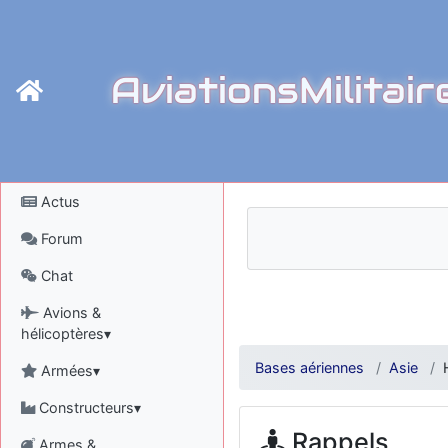
AviationsMilitair
Actus
Forum
Chat
Avions &
hélicoptères▾
Bases aériennes
Asie
Armées▾
Constructeurs▾
Rappels
Armes &