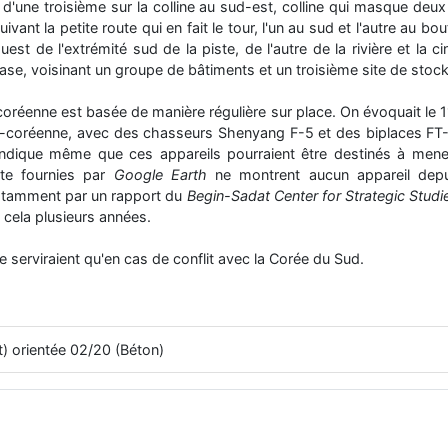
 d'une troisième sur la colline au sud-est, colline qui masque de
ivant la petite route qui en fait le tour, l'un au sud et l'autre au b
uest de l'extrémité sud de la piste, de l'autre de la rivière et la 
base, voisinant un groupe de bâtiments et un troisième site de stoc
coréenne est basée de manière régulière sur place. On évoquait le
-coréenne, avec des chasseurs Shenyang F-5 et des biplaces FT-5
 indique même que ces appareils pourraient être destinés à mene
ite fournies par
Google Earth
ne montrent aucun appareil depu
 notamment par un rapport du
Begin-Sadat Center for Strategic Studi
de cela plusieurs années.
ne serviraient qu'en cas de conflit avec la Corée du Sud.
t) orientée 02/20 (Béton)