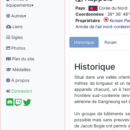
équipements▾
Pays
:
Corée du Nord
Coordonnées
: 38° 36’ 48”
Autres▾
Propriétaire
:
Korean Pe
Liens
Armée de l'air nord-coréen
Sigles
Historique
Forum
Photos
Plan du site
Historique
Médailles
Situé dans une vallée orie
À propos
mètres de longueur et un
t
appareils chacun), un à l'ex
Connexion
frontière sud-coréenne (env
aérienne de Gangneung est à
Un groupe de bâtiments se
possible mais sans preuves v
de Jacob Bogle ont permis de