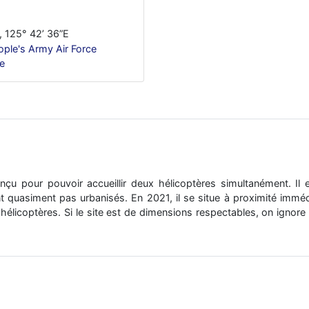
, 125° 42’ 36”E
ople's Army Air Force
ne
nçu pour pouvoir accueillir deux hélicoptères simultanément. Il 
ient quasiment pas urbanisés. En 2021, il se situe à proximité imm
hélicoptères. Si le site est de dimensions respectables, on ignor