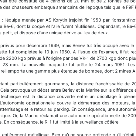
vait être constitué de 4 canons de 20 mm et de 2 tonnes de bo
le des chasseurs embarqué américains de l'époque tels que le F9F
o : l'équipe menée par AS Korytin (rejoint fin 1950 par Konstantin
 Be-6, dont la coque et l'aile furent réutilisées. Cependant, le Be-
us petit, et dispose d'une unique dérive au lieu de deux.
t prévus pour décembre 1949, mais Beriev fut très occupé avec le B
e fut complétée le 10 juin 1950. A l'issue de l'examen, il fut 
de 2200 kgp prévus à l'origine par des VK-1 de 2700 kgp donc plus
3 mm. La nouvelle maquette fut prête le 24 mars 1951. Les 
areil emporte une gamme plus étendue de bombes, dont 2 mines
tant particulièrement gourmands, la distance franchissable de 2
. Cela provoqua un débat entre Beriev et la Marine sur la différence
e technique est la distance couverte entre un décollage à plein
. L'autonomie opérationnelle couvre le démarrage des moteurs, la 
'atterrissage et le retour au parking. En conséquence, une autonomi
ique. Or, la Marine réclamait une autonomie opérationnelle de 2000
 En conséquence, le R-1 fut limité à la surveillance côtière.
n entièrement métallique. Bien qu'une source prétende qu'il n'étai