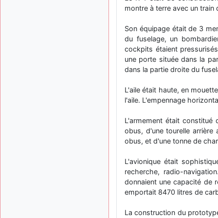
montre à terre avec un train 
Son équipage était de 3 mem
du fuselage, un bombardier/
cockpits étaient pressurisés
une porte située dans la par
dans la partie droite du fuse
L'aile était haute, en mouett
l'aile. L'empennage horizontal
L'armement était constitué 
obus, d'une tourelle arrièr
obus, et d'une tonne de charg
L'avionique était sophistiq
recherche, radio-navigati
donnaient une capacité de rec
emportait 8470 litres de car
La construction du prototyp