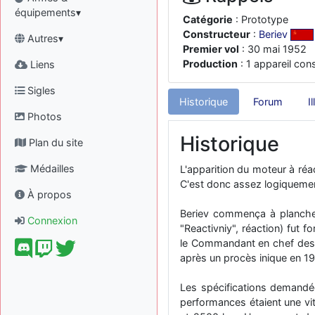
équipements▾
Catégorie
: Prototype
Constructeur
:
Beriev
Autres▾
Premier vol
: 30 mai 1952
Production
: 1 appareil cons
Liens
Sigles
Historique
Forum
I
Photos
Historique
Plan du site
Médailles
L'apparition du moteur à réac
C'est donc assez logiquemen
À propos
Beriev commença à plancher
Connexion
"Reactivniy", réaction) fut 
le Commandant en chef des F
après un procès inique en 1
Les spécifications demandées
performances étaient une vi