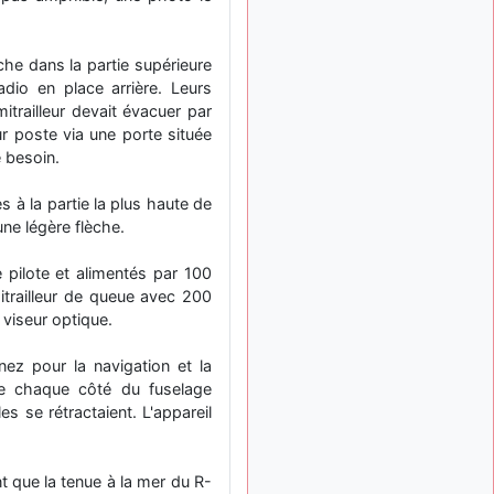
meeting de Lann Bihoué de
2026 ?
cachée dans les pins
il y a
he dans la partie supérieure
: Coucou et
6 mois, 3 semaines
dio en place arrière. Leurs
excellente année 2026 à
itrailleur devait évacuer par
tous et au site!
ur poste via une porte située
jericho
: Bonne
il y a 7 mois
e besoin.
année et tous mes meilleurs
voeux à tous pour 2026 !
s à la partie la plus haute de
little boy
une légère flèche.
il y a 7 mois,
: je vous souhaite
1 semaine
un bon réveillon pour cette
 pilote et alimentés par 100
nouvelle année!
trailleur de queue avec 200
jericho
:
 viseur optique.
il y a 7 mois, 1 semaine
Merci D9pouces, à mon tour
de souhaiter un Joyeux
ez pour la navigation et la
Noël et de bonnes fêtes de
de chaque côté du fuselage
fin d'année.
es se rétractaient. L'appareil
d9pouces
il y a 7 mois,
: Joyeux Noël à
1 semaine
tous !
 que la tenue à la mer du R-