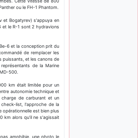
mbes. Cette vitesse de 800
: Bonjour je
2 mois, 1 semaine
 Panther ou le FH-1 Phantom.
viens d'arriver il y a
quelques moi et quelques
ov et Bogatyrev) s'appuya en
avions n'ont pas les mêmes
6 et le R-1 sont 2 hydravions
noms qu'aujourd'hui
ouakamois
il y a 2 mois,
: Bonjourà toutes
2 semaines
e-6 et la conception prit du
et à tous.en espérantque
recommandé de remplacer les
ces quelques images du
 puissants, et les canons de
Pays Basque vous auront
plu ; Agur…
représentants de la Marine
 AMD-500.
d9pouces
il y a 2 mois,
: Je me rattraperai
2 semaines
000 km était limitée pour un
à la Ferté samedi
 entre autonomie technique et
d9pouces
il y a 2 mois,
e charge de carburant et un
:
2 semaines
check-list, l'approche de la
Malheureusement non
un
e opérationnelle est bien plus
peu trop loin pour moi !
 km alors qu'il ne s'agissait
fox_50
:
il y a 2 mois, 3 semaines
Bonjour, certains parmis
vous étaient-ils présent au
t pas amphibie, une photo le