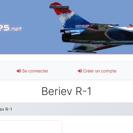
es
.net
Se connecter
Créer un compte
Beriev R-1
iev R-1