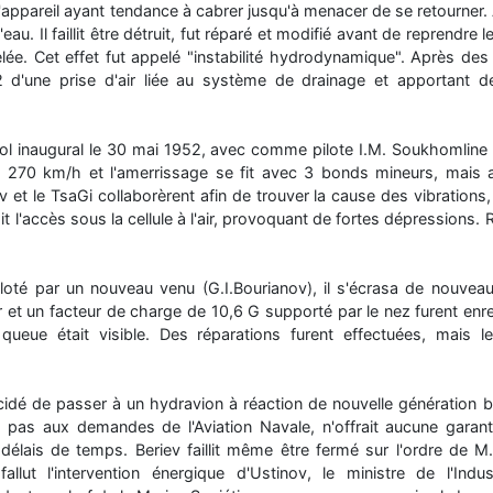
 l'appareil ayant tendance à cabrer jusqu'à menacer de se retourner. A
 l'eau. Il faillit être détruit, fut réparé et modifié avant de reprendr
lée. Cet effet fut appelé "instabilité hydrodynamique". Après des 
52 d'une prise d'air liée au système de drainage et apportant de 
ol inaugural le 30 mai 1952, avec comme pilote I.M. Soukhomline et
e 270 km/h et l'amerrissage se fit avec 3 bonds mineurs, mais a
 et le TsaGi collaborèrent afin de trouver la cause des vibrations,
ait l'accès sous la cellule à l'air, provoquant de fortes dépressions
loté par un nouveau venu (G.I.Bourianov), il s'écrasa de nouveau
 et un facteur de charge de 10,6 G supporté par le nez furent enr
ueue était visible. Des réparations furent effectuées, mais l
cidé de passer à un hydravion à réaction de nouvelle génération bi
t pas aux demandes de l'Aviation Navale, n'offrait aucune garanti
lais de temps. Beriev faillit même être fermé sur l'ordre de M.
l fallut l'intervention énergique d'Ustinov, le ministre de l'In