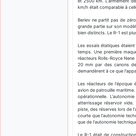
et 2500 km. L'armement de
km/h était comparable à cel
Beriev ne partit pas de zér
grande partie sur son modèle
bien distincts. Le R-1 est pl
Les essais étatiques étaien
temps. Une première maquett
réacteurs Rolls-Royce Nene 
20 mm par des canons de 2
demandèrent à ce que l'app
Les réacteurs de l'époque é
avion de patrouille maritime
opérationnelle. L'autonomi
atterrissage réservoir vide
piste, des réserves lors de l
courte que l'autonomie techn
que de l'autonomie technique.
Le R-1 était de constructio