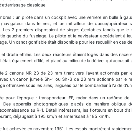
d’atterrissage classique.
bres : un pilote dans un cockpit avec une verrière en bulle à gauc
navigateur dans le nez, et un mitrailleur de queue/opérateur ra
. Les 2 premiers disposaient de sièges éjectables tandis que le m
tie gauche du fuselage. Le pilote et le navigateur accédaient à le
lage. Un canot gonflable était disponible pour les recueillir en cas d
e et droite effilée. Les deux réacteurs étaient logés dans des nacelle
 était également effilé, et placé au milieu de la dérive, qui accusait 
de 2 canons NR-23 de 23 mm tirant vers l'avant actionnés par le
e avec un canon jumelé Sh-1 ou Sh-3 de 23 mm actionné par le mi
e offensive sous les ailes, larguées par le bombardier à l'aide d'un
uée pour l'époque : transpondeur IFF, radar dans un radôme de n
on. Des appareils photographiques placés de manière oblique 
onnaissance au R-1. Détail intéressant, les flotteurs en bout d'ail
burant, déjaugeait à 195 km/h et amerrissait à 185 km/h.
e fut achevée en novembre 1951. Les essais montrèrent rapidement