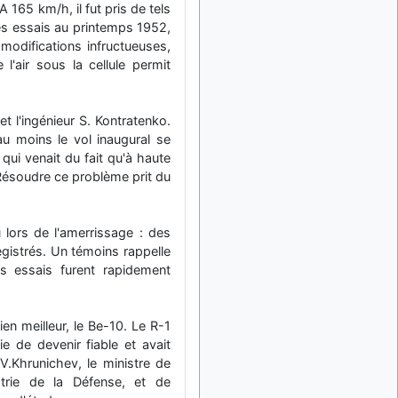
 165 km/h, il fut pris de tels
d9pouces
: mais
il y a 8 mois
e les essais au printemps 1952,
tu peux tenter l'un des
rares lycées militaires
modifications infructueuses,
comme le Prytanée dans la
l'air sous la cellule permit
Sarthe, ça ne peut pas faire
de mal !
 l'ingénieur S. Kontratenko.
d9pouces
: C'est
il y a 8 mois
plutôt après le lycée, voire
u moins le vol inaugural se
après une prépa
 qui venait du fait qu'à haute
scientifique, tu as donc
. Résoudre ce problème prit du
encore un peu de temps
devant toi
yaellerigolow
 lors de l'amerrissage : des
il y a 8 mois,
: bonjour a tous je
egistrés. Un témoins rappelle
1 semaine
suis un élève de première
es essais furent rapidement
passionnée par l'aviation
militaire , pourrais je savoir
que faire après le lycée
en meilleur, le Be-10. Le R-1
pour s'orienter et pouvoir
e de devenir fiable et avait
devenir officier de l'armée
V.Khrunichev, le ministre de
de l'air?
dustrie de la Défense, et de
d9pouces
:
il y a 9 mois