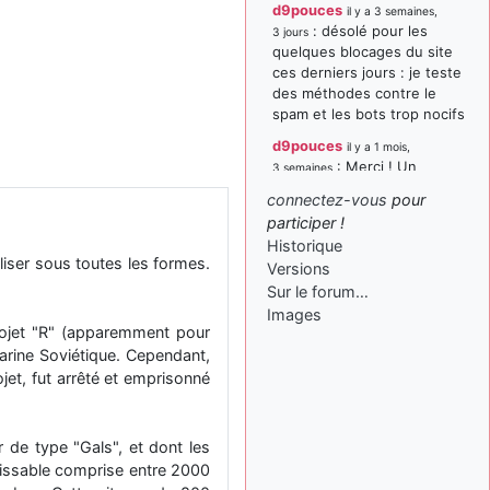
d9pouces
il y a 3 semaines,
: désolé pour les
3 jours
quelques blocages du site
ces derniers jours : je teste
des méthodes contre le
spam et les bots trop nocifs
d9pouces
il y a 1 mois,
: Merci ! Un
3 semaines
souvenir de la Ferté-Alais !
connectez-vous
pour
paxwax
:
participer !
il y a 1 mois, 3 semaines
Super, la nouvelle bannière
Historique
iliser sous toutes les formes.
Versions
d9pouces
il y a 2 mois,
Sur le forum…
: je suis un
1 semaine
avion@,._,+ > lesquels ? je
Images
rojet "R" (apparemment pour
ne suis pas sûr de
Marine Soviétique. Cependant,
comprendre
et, fut arrêté et emprisonné
d9pouces
il y a 2 mois,
: ouakamois > si tu
1 semaine
parles du sujet sur l'Armée
r de type "Gals", et dont les
de l'Air, bien sûr que oui !
issable comprise entre 2000
je suis un avion@,._,+
il y a