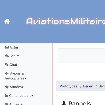
AviationsMilitair
Actus
Forum
Chat
Avions &
hélicoptères▾
Prototypes
Beriev
Ber
Armées▾
Constructeurs▾
Rappels
Armes &