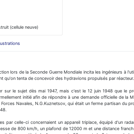
truit (cellule neuve)
llustrations
tion lors de la Seconde Guerre Mondiale incita les ingénieurs à l'ut
t qu'on tenta de concevoir des hydravions propulsés par réacteur.
 sur le sujet dès mai 1947, mais c'est le 12 juin 1948 que le p
formellement initié afin de répondre à une demande officielle de la 
orces Navales, N.G.Kuznetsov, qui était un ferme partisan du proj
948.
 par celle-ci concernaient un appareil triplace, équipé d'un rada
tesse de 800 km/h, un plafond de 12000 m et une distance franch