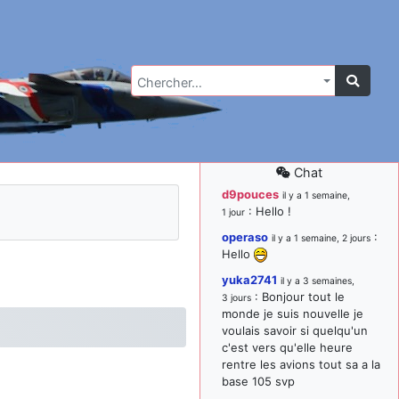
Chercher…
Chat
d9pouces
il y a 1 semaine,
: Hello !
1 jour
operaso
:
il y a 1 semaine, 2 jours
Hello
yuka2741
il y a 3 semaines,
: Bonjour tout le
3 jours
monde je suis nouvelle je
voulais savoir si quelqu'un
c'est vers qu'elle heure
rentre les avions tout sa a la
base 105 svp