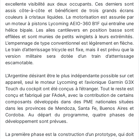
excellente visibilité aux deux occupants. Ces derniers sont
d9pouces
: Joyeux Noël à tous !
assis côte-à-côte et bénéficient de trois grands écrans
couleurs à cristaux liquides. La motorisation est assurée par
d9pouces
: mais tu peux tenter l'un des rares lycées militaires
un moteur à pistons Lycoming AEIO-360 B1F qui entraîne une
comme le Prytanée dans la Sarthe, ça ne peut pas faire de mal !
hélice bipale. Les ailes cantilevers en position basse sont
d9pouces
: C'est plutôt après le lycée, voire après une prépa
effilées et sont munies de petits winglets à leurs extrémités.
scientifique, tu as donc encore un peu de temps devant toi
L’empennage de type conventionnel est légèrement en flèche.
yaellerigolow
Le train d’atterrissage tricycle est fixe, mais il est prévu que la
: bonjour a tous je suis un élève de première
passionnée par l'aviation militaire , pourrais je savoir que faire après
version militaire sera dotée d’un train d’atterrissage
le lycée pour s'orienter et pouvoir devenir officier de l'armée de l'air?
escamotable.
d9pouces
: lesquels, par exemple ?
L’Argentine désirant être le plus indépendante possible sur cet
mahmoud
: bonsoir, très instructif ce site .mais nous aimerions avoir
appareil, seul le moteur Lycoming et l’avionique Garmin G3X
les photo des anciens appareils de l'armée de l'air de la haute -volta
Touch du cockpit ont été conçus à l’étranger. Tout le reste est
conçu et fabriqué par FAdeA, avec la contribution de certains
d9pouces
: Ça me casse quand même bien les pieds, j’avoue
composants développés dans des PME nationales situées
jericho
: Pour moi tout est à nouveau OK dirait-on… Merci à toi.
dans les provinces de Mendoza, Santa Fe, Buenos Aires et
Cordoba. Au départ du programme, quatre phases de
d9pouces
: En espérant n’avoir coupé les accessoires de personne
au passage !
développement sont prévues.
d9pouces
: j'ai trouvé un palliatif un peu violent, mais ça devrait aller
La première phase est la construction d’un prototype, qui doit
un peu mieux