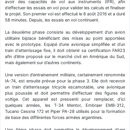
avoir des capacités de vol aux instruments (IFR), afin
d9pouces
: cette fois, c'est le Brésil et Singapour qui mettent le site
d’effectuer les essais en vol pour valider les calculs et finaliser
par terre
le projet. Son premier vol est effectué le 8 août 2016 et a duré
58 minutes. Depuis, les essais en vol continuent.
jericho
: Ah ben je peux te confirmer que j'étais resté dans le filtre…
La deuxième phase consiste au développement d’un avion
d9pouces
: Désolé ! Mon filtrage a été un peu trop violent
utilitaire biplace bénéficiant des mises au point apportées
manifestement
avec le prototype. Equipé d’une avionique simplifiée et d’un
train d'atterrissage fixe, il doit obtenir sa certification FAR23
tout voir
afin d’être proposé sur le marché civil en Amérique du Sud,
mais également sur d’autres continents.
Une version d’entrainement militaire, certainement renommée
IA-74, est ensuite prévue pour la phase 3. Elle doit recevoir
un train d’atterrissage tricycle escamotable, une avionique
plus poussée et doit permettre d’effectuer des figures de
voltige. Cet appareil est pressenti pour remplacer, d’ici
quelques années, les T-34 Mentor, Embraer EMB-312,
Tucano Cessna 172 et Piper PA-28 utilisés pour la formation
de base des différentes forces armées argentines.
Une 4ème phase doit permettre le développement d’une