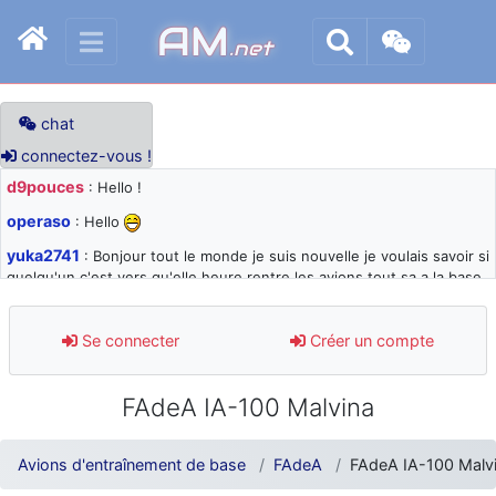
AM
.net
chat
connectez-vous !
d9pouces
: Hello !
operaso
: Hello
yuka2741
: Bonjour tout le monde je suis nouvelle je voulais savoir si
quelqu'un c'est vers qu'elle heure rentre les avions tout sa a la base
105 svp
d9pouces
: désolé pour les quelques blocages du site ces derniers
Se connecter
Créer un compte
jours : je teste des méthodes contre le spam et les bots trop nocifs
d9pouces
: Merci ! Un souvenir de la Ferté-Alais !
FAdeA IA-100 Malvina
paxwax
: Super, la nouvelle bannière
d9pouces
: je suis un avion@,._,+ > lesquels ? je ne suis pas sûr de
Avions d'entraînement de base
FAdeA
FAdeA IA-100 Malv
comprendre