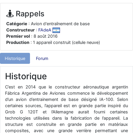
d9pouces
: ouakamois > si tu parles du sujet sur l'Armée de l'Air,
bien sûr que oui !
Rappels
je suis un avion@,._,+
: Bonjour je viens d'arriver il y a quelques
Catégorie
: Avion d'entraînement de base
moi et quelques avions n'ont pas les mêmes noms qu'aujourd'hui
Constructeur
:
FAdeA
ouakamois
: Bonjourà toutes et à tous.en espérantque ces
Premier vol
: 8 août 2016
quelques images du Pays Basque vous auront plu ; Agur…
Production
: 1 appareil construit (cellule neuve)
d9pouces
: Je me rattraperai à la Ferté samedi
d9pouces
: Malheureusement non
un peu trop loin pour moi !
Historique
Forum
fox_50
: Bonjour, certains parmis vous étaient-ils présent au
meeting de Lann Bihoué de 2026 ?
Historique
cachée dans les pins
: Coucou et excellente année 2026 à tous et
C’est en 2014 que le constructeur aéronautique argentin
au site!
Fábrica Argentina de Aviones commence le développement
jericho
: Bonne année et tous mes meilleurs voeux à tous pour
d’un avion d’entrainement de base désigné IA-100. Selon
2026 !
certaines sources, l’appareil est en grande partie inspiré du
little boy
Grob G 120T et l’Allemagne aurait fourni certaines
: je vous souhaite un bon réveillon pour cette nouvelle
année!
technologies utilisées dans la fabrication de l’appareil. La
structure est construite en grande partie en matériaux
jericho
: Merci D9pouces, à mon tour de souhaiter un Joyeux Noël
composites, avec une grande verrière permettant une
et de bonnes fêtes de fin d'année.