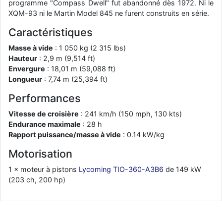
programme "Compass Dwell" fut abandonné dès 1972. Ni le
d9pouces
: cette fois, c'est le Brésil et Singapour qui mettent le site
XQM-93 ni le Martin Model 845 ne furent construits en série.
par terre
Caractéristiques
jericho
: Ah ben je peux te confirmer que j'étais resté dans le filtre…
Masse à vide
: 1 050 kg (2 315 lbs)
Hauteur
: 2,9 m (9,514 ft)
d9pouces
: Désolé ! Mon filtrage a été un peu trop violent
Envergure
: 18,01 m (59,088 ft)
manifestement
Longueur
: 7,74 m (25,394 ft)
tout voir
Performances
Vitesse de croisière
: 241 km/h (150 mph, 130 kts)
Endurance maximale
: 28 h
Rapport puissance/masse à vide
: 0.14 kW/kg
Motorisation
1 × moteur à pistons
Lycoming TIO-360-A3B6
de 149 kW
(203 ch, 200 hp)