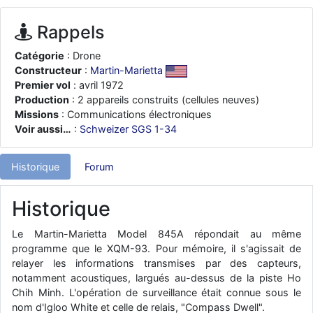
d9pouces
: ouakamois > si tu parles du sujet sur l'Armée de l'Air,
bien sûr que oui !
Rappels
je suis un avion@,._,+
: Bonjour je viens d'arriver il y a quelques
Catégorie
: Drone
moi et quelques avions n'ont pas les mêmes noms qu'aujourd'hui
Constructeur
:
Martin-Marietta
ouakamois
: Bonjourà toutes et à tous.en espérantque ces
Premier vol
: avril 1972
quelques images du Pays Basque vous auront plu ; Agur…
Production
: 2 appareils construits (cellules neuves)
d9pouces
Missions
: Communications électroniques
: Je me rattraperai à la Ferté samedi
Voir aussi…
:
Schweizer SGS 1-34
d9pouces
: Malheureusement non
un peu trop loin pour moi !
fox_50
: Bonjour, certains parmis vous étaient-ils présent au
Historique
Forum
meeting de Lann Bihoué de 2026 ?
cachée dans les pins
: Coucou et excellente année 2026 à tous et
Historique
au site!
jericho
: Bonne année et tous mes meilleurs voeux à tous pour
Le Martin-Marietta Model 845A répondait au même
2026 !
programme que le XQM-93. Pour mémoire, il s'agissait de
little boy
relayer les informations transmises par des capteurs,
: je vous souhaite un bon réveillon pour cette nouvelle
année!
notamment acoustiques, largués au-dessus de la piste Ho
Chih Minh. L'opération de surveillance était connue sous le
jericho
: Merci D9pouces, à mon tour de souhaiter un Joyeux Noël
nom d'Igloo White et celle de relais, "Compass Dwell".
et de bonnes fêtes de fin d'année.