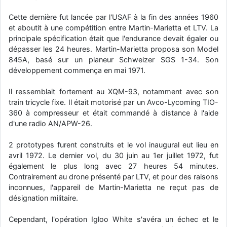
d9pouces
: Joyeux Noël à tous !
Cette dernière fut lancée par l'USAF à la fin des années 1960
et aboutit à une compétition entre Martin-Marietta et LTV. La
d9pouces
: mais tu peux tenter l'un des rares lycées militaires
principale spécification était que l'endurance devait égaler ou
comme le Prytanée dans la Sarthe, ça ne peut pas faire de mal !
dépasser les 24 heures. Martin-Marietta proposa son Model
d9pouces
: C'est plutôt après le lycée, voire après une prépa
845A, basé sur un planeur Schweizer SGS 1-34. Son
scientifique, tu as donc encore un peu de temps devant toi
développement commença en mai 1971.
yaellerigolow
: bonjour a tous je suis un élève de première
passionnée par l'aviation militaire , pourrais je savoir que faire après
Il ressemblait fortement au XQM-93, notamment avec son
le lycée pour s'orienter et pouvoir devenir officier de l'armée de l'air?
train tricycle fixe. Il était motorisé par un Avco-Lycoming TIO-
360 à compresseur et était commandé à distance à l'aide
d9pouces
: lesquels, par exemple ?
d'une radio AN/APW-26.
mahmoud
: bonsoir, très instructif ce site .mais nous aimerions avoir
les photo des anciens appareils de l'armée de l'air de la haute -volta
2 prototypes furent construits et le vol inaugural eut lieu en
avril 1972. Le dernier vol, du 30 juin au 1er juillet 1972, fut
d9pouces
: Ça me casse quand même bien les pieds, j’avoue
également le plus long avec 27 heures 54 minutes.
jericho
: Pour moi tout est à nouveau OK dirait-on… Merci à toi.
Contrairement au drone présenté par LTV, et pour des raisons
inconnues, l'appareil de Martin-Marietta ne reçut pas de
d9pouces
: En espérant n’avoir coupé les accessoires de personne
au passage !
désignation militaire.
d9pouces
: j'ai trouvé un palliatif un peu violent, mais ça devrait aller
Cependant, l'opération Igloo White s'avéra un échec et le
un peu mieux