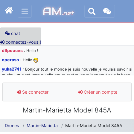
AM
.net
chat
connectez-vous !
d9pouces
: Hello !
operaso
: Hello
yuka2741
: Bonjour tout le monde je suis nouvelle je voulais savoir si
quelqu'un c'est vers qu'elle heure rentre les avions tout sa a la base
105 svp
d9pouces
: désolé pour les quelques blocages du site ces derniers
Se connecter
Créer un compte
jours : je teste des méthodes contre le spam et les bots trop nocifs
d9pouces
: Merci ! Un souvenir de la Ferté-Alais !
Martin-Marietta Model 845A
paxwax
: Super, la nouvelle bannière
d9pouces
: je suis un avion@,._,+ > lesquels ? je ne suis pas sûr de
Drones
Martin-Marietta
Martin-Marietta Model 845A
comprendre