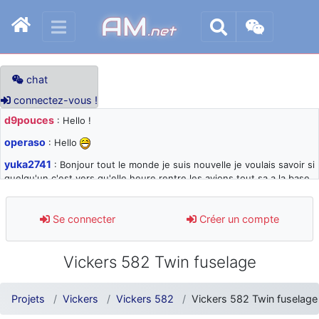
AM
.net
chat
connectez-vous !
d9pouces
: Hello !
operaso
: Hello
yuka2741
: Bonjour tout le monde je suis nouvelle je voulais savoir si
quelqu'un c'est vers qu'elle heure rentre les avions tout sa a la base
105 svp
d9pouces
: désolé pour les quelques blocages du site ces derniers
Se connecter
Créer un compte
jours : je teste des méthodes contre le spam et les bots trop nocifs
d9pouces
: Merci ! Un souvenir de la Ferté-Alais !
Vickers 582 Twin fuselage
paxwax
: Super, la nouvelle bannière
d9pouces
: je suis un avion@,._,+ > lesquels ? je ne suis pas sûr de
Projets
Vickers
Vickers 582
Vickers 582 Twin fuselage
comprendre