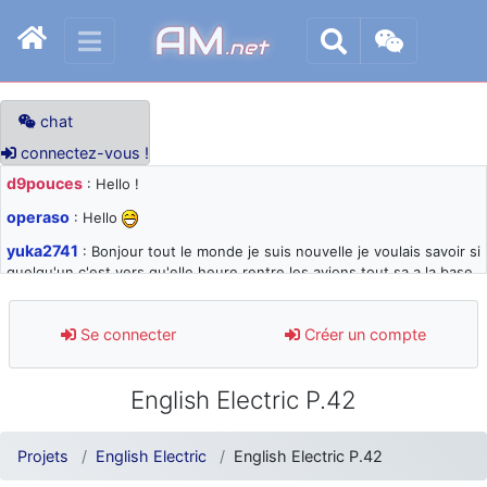
AM
.net
chat
connectez-vous !
d9pouces
: Hello !
operaso
: Hello
yuka2741
: Bonjour tout le monde je suis nouvelle je voulais savoir si
quelqu'un c'est vers qu'elle heure rentre les avions tout sa a la base
105 svp
d9pouces
: désolé pour les quelques blocages du site ces derniers
Se connecter
Créer un compte
jours : je teste des méthodes contre le spam et les bots trop nocifs
d9pouces
: Merci ! Un souvenir de la Ferté-Alais !
English Electric P.42
paxwax
: Super, la nouvelle bannière
d9pouces
: je suis un avion@,._,+ > lesquels ? je ne suis pas sûr de
Projets
English Electric
English Electric P.42
comprendre