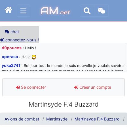
AM
.net
chat
connectez-vous !
d9pouces
: Hello !
operaso
: Hello
yuka2741
: Bonjour tout le monde je suis nouvelle je voulais savoir si
quelqu'un c'est vers qu'elle heure rentre les avions tout sa a la base
105 svp
d9pouces
: désolé pour les quelques blocages du site ces derniers
Se connecter
Créer un compte
jours : je teste des méthodes contre le spam et les bots trop nocifs
d9pouces
: Merci ! Un souvenir de la Ferté-Alais !
Martinsyde F.4 Buzzard
paxwax
: Super, la nouvelle bannière
d9pouces
: je suis un avion@,._,+ > lesquels ? je ne suis pas sûr de
Avions de combat
Martinsyde
Martinsyde F.4 Buzzard
comprendre