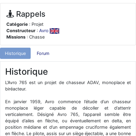
d9pouces
: ouakamois > si tu parles du sujet sur l'Armée de l'Air,
bien sûr que oui !
Rappels
je suis un avion@,._,+
: Bonjour je viens d'arriver il y a quelques
Catégorie
: Projet
moi et quelques avions n'ont pas les mêmes noms qu'aujourd'hui
Constructeur
:
Avro
ouakamois
: Bonjourà toutes et à tous.en espérantque ces
Missions
: Chasse
quelques images du Pays Basque vous auront plu ; Agur…
d9pouces
: Je me rattraperai à la Ferté samedi
Historique
Forum
d9pouces
: Malheureusement non
un peu trop loin pour moi !
fox_50
Historique
: Bonjour, certains parmis vous étaient-ils présent au
meeting de Lann Bihoué de 2026 ?
L’Avro 765 est un projet de chasseur ADAV, monoplace et
cachée dans les pins
: Coucou et excellente année 2026 à tous et
biréacteur.
au site!
jericho
: Bonne année et tous mes meilleurs voeux à tous pour
En janvier 1959, Avro commence l’étude d’un chasseur
2026 !
monoplace léger capable de décoller et d’atterrir
little boy
verticalement. Désigné Avro 765, l’appareil semble être
: je vous souhaite un bon réveillon pour cette nouvelle
année!
équipé d’ailes en flèche, ou éventuellement en delta, en
position médiane et d’un empennage cruciforme également
jericho
: Merci D9pouces, à mon tour de souhaiter un Joyeux Noël
en flèche. Le pilote, assis sur un siège éjectable, a une bonne
et de bonnes fêtes de fin d'année.