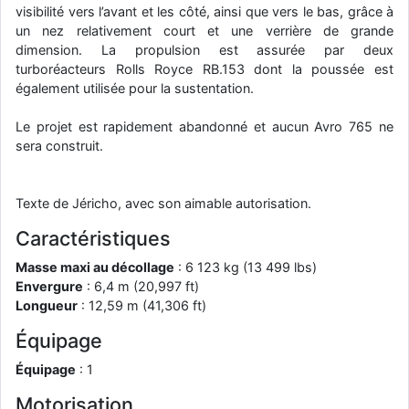
visibilité vers l’avant et les côté, ainsi que vers le bas, grâce à
d9pouces
: Joyeux Noël à tous !
un nez relativement court et une verrière de grande
dimension. La propulsion est assurée par deux
d9pouces
: mais tu peux tenter l'un des rares lycées militaires
turboréacteurs Rolls Royce RB.153 dont la poussée est
comme le Prytanée dans la Sarthe, ça ne peut pas faire de mal !
également utilisée pour la sustentation.
d9pouces
: C'est plutôt après le lycée, voire après une prépa
scientifique, tu as donc encore un peu de temps devant toi
Le projet est rapidement abandonné et aucun Avro 765 ne
yaellerigolow
sera construit.
: bonjour a tous je suis un élève de première
passionnée par l'aviation militaire , pourrais je savoir que faire après
le lycée pour s'orienter et pouvoir devenir officier de l'armée de l'air?
Texte de Jéricho, avec son aimable autorisation.
d9pouces
: lesquels, par exemple ?
Caractéristiques
mahmoud
: bonsoir, très instructif ce site .mais nous aimerions avoir
les photo des anciens appareils de l'armée de l'air de la haute -volta
Masse maxi au décollage
: 6 123 kg (13 499 lbs)
d9pouces
: Ça me casse quand même bien les pieds, j’avoue
Envergure
: 6,4 m (20,997 ft)
Longueur
: 12,59 m (41,306 ft)
jericho
: Pour moi tout est à nouveau OK dirait-on… Merci à toi.
Équipage
d9pouces
: En espérant n’avoir coupé les accessoires de personne
au passage !
Équipage
: 1
d9pouces
: j'ai trouvé un palliatif un peu violent, mais ça devrait aller
Motorisation
un peu mieux