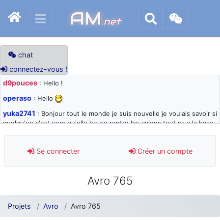
AM
.net
chat
connectez-vous !
d9pouces
: Hello !
operaso
: Hello
yuka2741
: Bonjour tout le monde je suis nouvelle je voulais savoir si
quelqu'un c'est vers qu'elle heure rentre les avions tout sa a la base
105 svp
d9pouces
: désolé pour les quelques blocages du site ces derniers
Se connecter
Créer un compte
jours : je teste des méthodes contre le spam et les bots trop nocifs
d9pouces
: Merci ! Un souvenir de la Ferté-Alais !
Avro 765
paxwax
: Super, la nouvelle bannière
d9pouces
: je suis un avion@,._,+ > lesquels ? je ne suis pas sûr de
Projets
Avro
Avro 765
comprendre