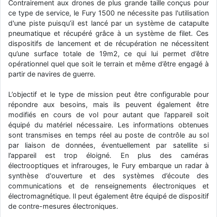
Contrairement aux drones de plus grande taille conçus pour
d9pouces
: cette fois, c'est le Brésil et Singapour qui mettent le site
ce type de service, le Fury 1500 ne nécessite pas l'utilisation
par terre
d'une piste puisqu’il est lancé par un système de catapulte
pneumatique et récupéré grâce à un système de filet. Ces
jericho
: Ah ben je peux te confirmer que j'étais resté dans le filtre…
dispositifs de lancement et de récupération ne nécessitent
qu’une surface totale de 19m2, ce qui lui permet d’être
d9pouces
: Désolé ! Mon filtrage a été un peu trop violent
opérationnel quel que soit le terrain et même d’être engagé à
manifestement
partir de navires de guerre.
tout voir
L’objectif et le type de mission peut être configurable pour
répondre aux besoins, mais ils peuvent également être
modifiés en cours de vol pour autant que l’appareil soit
équipé du matériel nécessaire. Les informations obtenues
sont transmises en temps réel au poste de contrôle au sol
par liaison de données, éventuellement par satellite si
l’appareil est trop éloigné. En plus des caméras
électrooptiques et infrarouges, le Fury embarque un radar à
synthèse d'ouverture et des systèmes d’écoute des
communications et de renseignements électroniques et
électromagnétique. Il peut également être équipé de dispositif
de contre-mesures électroniques.