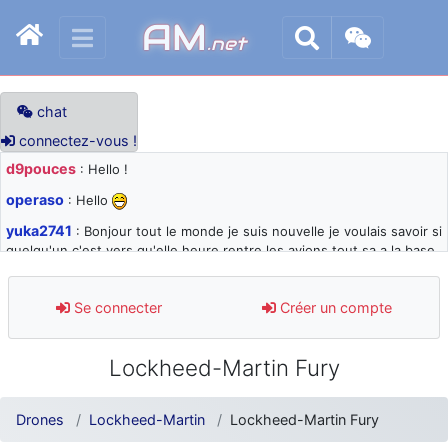
AM
.net
chat
connectez-vous !
d9pouces
: Hello !
operaso
: Hello
yuka2741
: Bonjour tout le monde je suis nouvelle je voulais savoir si
quelqu'un c'est vers qu'elle heure rentre les avions tout sa a la base
105 svp
d9pouces
: désolé pour les quelques blocages du site ces derniers
Se connecter
Créer un compte
jours : je teste des méthodes contre le spam et les bots trop nocifs
d9pouces
: Merci ! Un souvenir de la Ferté-Alais !
Lockheed-Martin Fury
paxwax
: Super, la nouvelle bannière
d9pouces
: je suis un avion@,._,+ > lesquels ? je ne suis pas sûr de
Drones
Lockheed-Martin
Lockheed-Martin Fury
comprendre