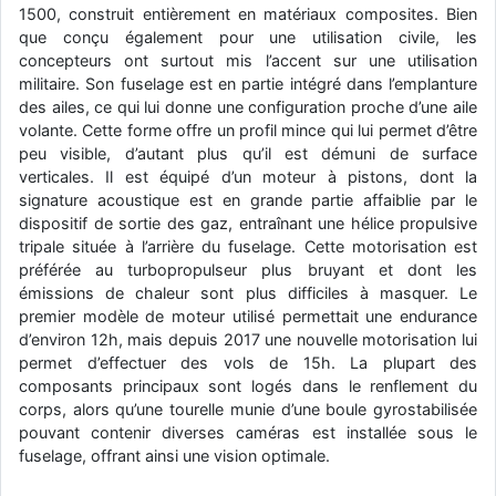
1500, construit entièrement en matériaux composites. Bien
d9pouces
: Joyeux Noël à tous !
que conçu également pour une utilisation civile, les
concepteurs ont surtout mis l’accent sur une utilisation
d9pouces
: mais tu peux tenter l'un des rares lycées militaires
militaire. Son fuselage est en partie intégré dans l’emplanture
comme le Prytanée dans la Sarthe, ça ne peut pas faire de mal !
des ailes, ce qui lui donne une configuration proche d’une aile
d9pouces
: C'est plutôt après le lycée, voire après une prépa
volante. Cette forme offre un profil mince qui lui permet d’être
scientifique, tu as donc encore un peu de temps devant toi
peu visible, d’autant plus qu’il est démuni de surface
yaellerigolow
verticales. Il est équipé d’un moteur à pistons, dont la
: bonjour a tous je suis un élève de première
passionnée par l'aviation militaire , pourrais je savoir que faire après
signature acoustique est en grande partie affaiblie par le
le lycée pour s'orienter et pouvoir devenir officier de l'armée de l'air?
dispositif de sortie des gaz, entraînant une hélice propulsive
tripale située à l’arrière du fuselage. Cette motorisation est
d9pouces
: lesquels, par exemple ?
préférée au turbopropulseur plus bruyant et dont les
mahmoud
: bonsoir, très instructif ce site .mais nous aimerions avoir
émissions de chaleur sont plus difficiles à masquer. Le
les photo des anciens appareils de l'armée de l'air de la haute -volta
premier modèle de moteur utilisé permettait une endurance
d’environ 12h, mais depuis 2017 une nouvelle motorisation lui
d9pouces
: Ça me casse quand même bien les pieds, j’avoue
permet d’effectuer des vols de 15h. La plupart des
jericho
: Pour moi tout est à nouveau OK dirait-on… Merci à toi.
composants principaux sont logés dans le renflement du
corps, alors qu’une tourelle munie d’une boule gyrostabilisée
d9pouces
: En espérant n’avoir coupé les accessoires de personne
au passage !
pouvant contenir diverses caméras est installée sous le
fuselage, offrant ainsi une vision optimale.
d9pouces
: j'ai trouvé un palliatif un peu violent, mais ça devrait aller
un peu mieux