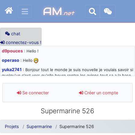
AM
.net
chat
connectez-vous !
d9pouces
: Hello !
operaso
: Hello
yuka2741
: Bonjour tout le monde je suis nouvelle je voulais savoir si
quelqu'un c'est vers qu'elle heure rentre les avions tout sa a la base
105 svp
d9pouces
: désolé pour les quelques blocages du site ces derniers
Se connecter
Créer un compte
jours : je teste des méthodes contre le spam et les bots trop nocifs
d9pouces
: Merci ! Un souvenir de la Ferté-Alais !
Supermarine 526
paxwax
: Super, la nouvelle bannière
d9pouces
: je suis un avion@,._,+ > lesquels ? je ne suis pas sûr de
Projets
Supermarine
Supermarine 526
comprendre