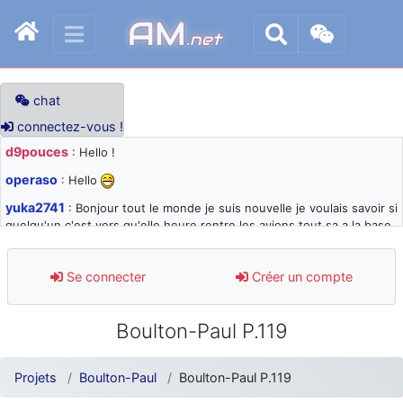
AM
.net
chat
connectez-vous !
d9pouces
: Hello !
operaso
: Hello
yuka2741
: Bonjour tout le monde je suis nouvelle je voulais savoir si
quelqu'un c'est vers qu'elle heure rentre les avions tout sa a la base
105 svp
d9pouces
: désolé pour les quelques blocages du site ces derniers
Se connecter
Créer un compte
jours : je teste des méthodes contre le spam et les bots trop nocifs
d9pouces
: Merci ! Un souvenir de la Ferté-Alais !
Boulton-Paul P.119
paxwax
: Super, la nouvelle bannière
d9pouces
: je suis un avion@,._,+ > lesquels ? je ne suis pas sûr de
Projets
Boulton-Paul
Boulton-Paul P.119
comprendre