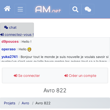
AM
.net
chat
connectez-vous !
d9pouces
: Hello !
operaso
: Hello
yuka2741
: Bonjour tout le monde je suis nouvelle je voulais savoir si
quelqu'un c'est vers qu'elle heure rentre les avions tout sa a la base
105 svp
d9pouces
: désolé pour les quelques blocages du site ces derniers
Se connecter
Créer un compte
jours : je teste des méthodes contre le spam et les bots trop nocifs
d9pouces
: Merci ! Un souvenir de la Ferté-Alais !
Avro 822
paxwax
: Super, la nouvelle bannière
d9pouces
: je suis un avion@,._,+ > lesquels ? je ne suis pas sûr de
Projets
Avro
Avro 822
comprendre